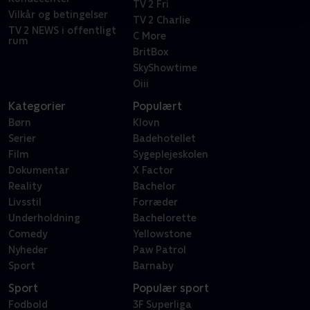
TV 2 Fri
Vilkår og betingelser
TV 2 Charlie
TV 2 NEWS i offentligt
C More
rum
BritBox
SkyShowtime
Oiii
Kategorier
Populært
Børn
Klovn
Serier
Badehotellet
Film
Sygeplejeskolen
Dokumentar
X Factor
Reality
Bachelor
Livsstil
Forræder
Underholdning
Bachelorette
Comedy
Yellowstone
Nyheder
Paw Patrol
Sport
Barnaby
Sport
Populær sport
Fodbold
3F Superliga