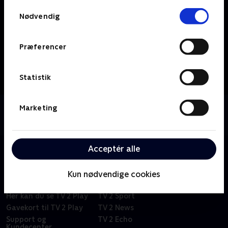
Samtykkevalg
Nødvendig
Præferencer
Statistik
Marketing
Om TV2 Nord
Se 19.30-nyhederne fra TV2 Nord.
Acceptér alle
Om TV 2 Play
Kanaler
Kun nødvendige cookies
Priser og abonnement
TV 2
Her kan du se TV 2 Play
TV 2 Sport
Gavekort til TV 2 Play
TV 2 News
Support og
TV 2 Echo
Kundecenter