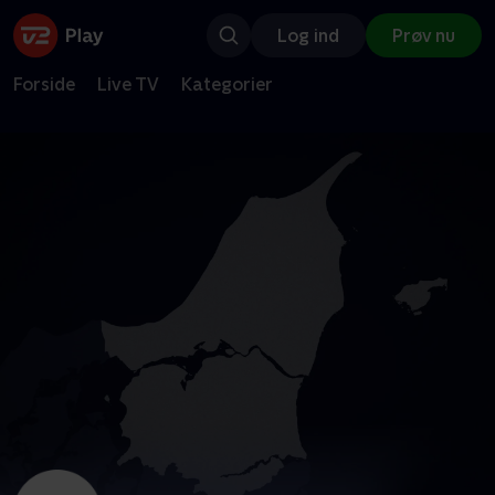
Log ind
Prøv nu
Forside
Live TV
Kategorier