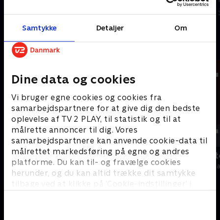
Nord.
4. august 2026 • 12 min
I går • 19 min
Samtykke
Detaljer
Om
Andre så også
Dine data og cookies
Vi bruger egne cookies og cookies fra
samarbejdspartnere for at give dig den bedste
oplevelse af TV 2 PLAY, til statistik og til at
målrette annoncer til dig. Vores
samarbejdspartnere kan anvende cookie-data til
målrettet markedsføring på egne og andres
19 News
Tegnsprogst
platforme. Du kan til- og fravælge cookies
Nyheder
Nyheder & Maga
herunder, og du kan altid trække dit samtykke
tilbage ved at klikke på ’Cookie-indstillinger’ i
bunden af siden. Læs mere om hvordan TV 2
behandler dine oplysninger i
TV 2s privatlivspolitik
.