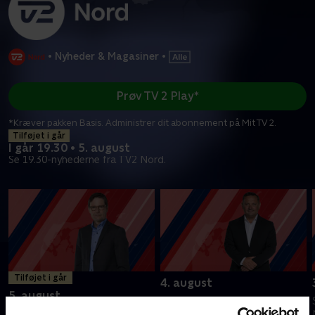
•
Nyheder & Magasiner
•
Prøv TV 2 Play*
*Kræver pakken Basis. Administrer dit abonnement på Mit TV 2.
Tilføjet i går
I går 19.30 • 5. august
Se 19.30-nyhederne fra TV2 Nord.
Tilføjet i går
4. august
5. august
Se 19.30-nyhederne fra TV2
Se 19.30-nyhederne fra TV2
Nord.