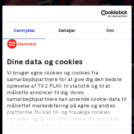
Tilføjet i går
7. august
8. august
Se 19.30-nyhederne fra TV2
Se 19.30-nyhederne fra TV2
Nord.
Samtykke
Detaljer
Om
Nord.
7. august 2026 • 20 min
I går • 10 min
Andre så også
Dine data og cookies
Vi bruger egne cookies og cookies fra
samarbejdspartnere for at give dig den bedste
oplevelse af TV 2 PLAY, til statistik og til at
målrette annoncer til dig. Vores
samarbejdspartnere kan anvende cookie-data til
målrettet markedsføring på egne og andres
platforme. Du kan til- og fravælge cookies
herunder, og du kan altid trække dit samtykke
19 News
Sporten - se
tilbage ved at klikke på ’Cookie-indstillinger’ i
Nyheder
Nyheder & Maga
bunden af siden. Læs mere om hvordan TV 2