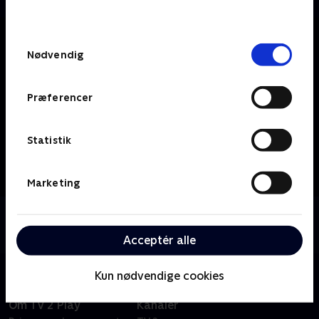
behandler dine oplysninger i
TV 2s privatlivspolitik
.
Samtykkevalg
Nødvendig
Præferencer
Statistik
Marketing
Om TV2 Nord
Se 19.30-nyhederne fra TV2 Nord.
Acceptér alle
Kun nødvendige cookies
Om TV 2 Play
Kanaler