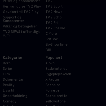
Priser og abonnement
TV 2
Her kan du se TV 2 Play
TV 2 Sport
Gavekort til TV 2 Play
TV 2 News
Support og
TV 2 Echo
Kundecenter
TV 2 Fri
Vilkår og betingelser
TV 2 Charlie
TV 2 NEWS i offentligt
C More
rum
BritBox
SkyShowtime
Oiii
Kategorier
Populært
Børn
Klovn
Serier
Badehotellet
Film
Sygeplejeskolen
Dokumentar
X Factor
Reality
Bachelor
Livsstil
Forræder
Underholdning
Bachelorette
Comedy
Yellowstone