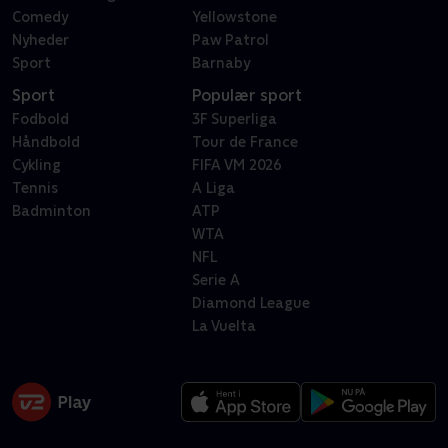
Comedy
Yellowstone
Nyheder
Paw Patrol
Sport
Barnaby
Sport
Populær sport
Fodbold
3F Superliga
Håndbold
Tour de France
Cykling
FIFA VM 2026
Tennis
A Liga
Badminton
ATP
WTA
NFL
Serie A
Diamond League
La Vuelta