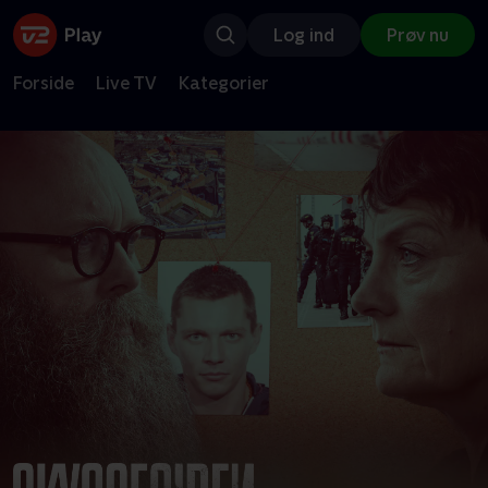
Log ind
Prøv nu
Forside
Live TV
Kategorier