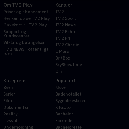
Om TV 2 Play
Kanaler
Priser og abonnement
TV 2
Her kan du se TV 2 Play
TV 2 Sport
Gavekort til TV 2 Play
TV 2 News
Support og
TV 2 Echo
Kundecenter
TV 2 Fri
Vilkår og betingelser
TV 2 Charlie
TV 2 NEWS i offentligt
C More
rum
BritBox
SkyShowtime
Oiii
Kategorier
Populært
Børn
Klovn
Serier
Badehotellet
Film
Sygeplejeskolen
Dokumentar
X Factor
Reality
Bachelor
Livsstil
Forræder
Underholdning
Bachelorette