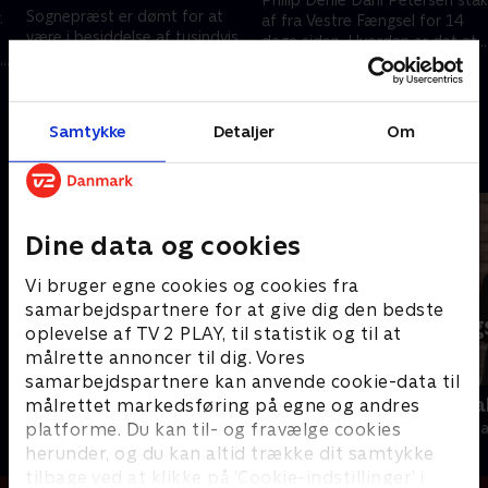
Sognepræst er dømt for at
.
af fra Vestre Fængsel for 14
være i besiddelse af tusindvis
dage siden. Hvordan er det at
af billeder og videoer med
være på flugt - og hvad gør
19. februar 2026 • 29 min
overgreb mod børn. Vi går i
politiet? Vi taler med to mænd
dybden om sagen med
med erfaringer fra hver sin side
26. februar 2026 • 30 min
international efterforsker.
af loven.
Samtykke
Detaljer
Om
Andre så også
Dine data og cookies
Vi bruger egne cookies og cookies fra
samarbejdspartnere for at give dig den bedste
oplevelse af TV 2 PLAY, til statistik og til at
målrette annoncer til dig. Vores
samarbejdspartnere kan anvende cookie-data til
Kampen om USA
Tirsdagsana
målrettet markedsføring på egne og andres
platforme. Du kan til- og fravælge cookies
Nyheder & Magasiner
Nyheder & Maga
herunder, og du kan altid trække dit samtykke
tilbage ved at klikke på ’Cookie-indstillinger’ i