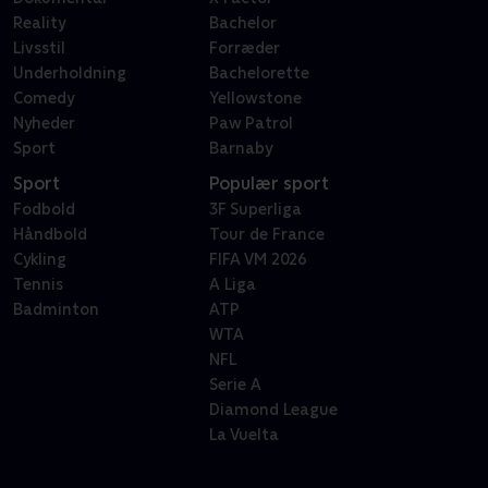
Reality
Bachelor
Livsstil
Forræder
Underholdning
Bachelorette
Comedy
Yellowstone
Nyheder
Paw Patrol
Sport
Barnaby
Sport
Populær sport
Fodbold
3F Superliga
Håndbold
Tour de France
Cykling
FIFA VM 2026
Tennis
A Liga
Badminton
ATP
WTA
NFL
Serie A
Diamond League
La Vuelta