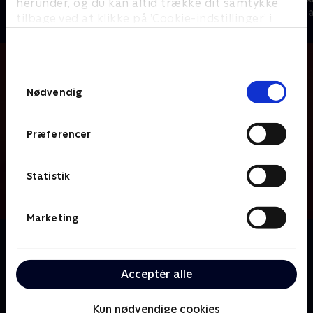
herunder, og du kan altid trække dit samtykke
Nyheder & Magasiner
Nyheder & Maga
tilbage ved at klikke på ’Cookie-indstillinger’ i
bunden af siden. Læs mere om hvordan TV 2
behandler dine oplysninger i
TV 2s privatlivspolitik
.
Samtykkevalg
Nødvendig
Præferencer
Statistik
Marketing
Om Skyggesiden
Skyggesiden går i detaljen med de største aktuelle
kriminalsager – i selskab med to af Danmarks mest
Acceptér alle
garvede og vidende krimijournalister Janni Pedersen
og Carsten Norton.
Kun nødvendige cookies