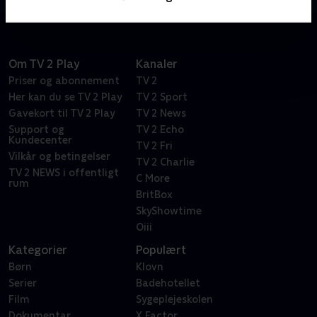
Om TV 2 Play
Kanaler
Priser og abonnement
TV 2
Her kan du se TV 2 Play
TV 2 Sport
Gavekort til TV 2 Play
TV 2 News
Support og
TV 2 Echo
Kundecenter
TV 2 Fri
Vilkår og betingelser
TV 2 Charlie
TV 2 NEWS i offentligt
C More
rum
BritBox
SkyShowtime
Oiii
Kategorier
Populært
Børn
Klovn
Serier
Badehotellet
Film
Sygeplejeskolen
Dokumentar
X Factor