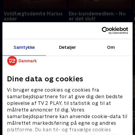
Voldtægtsdømte Marius
Eks-bandemedlem: - Nu
anker
er det slut!
Marius Borg Høiby, søn af
Mike var højtstående medlem
Norges kronprinsesse, fik en
af den forbudte bande LTF. Nu
dom for flere sovevoldtægter,
er han i fængsel og vil ud af
som han har anket. Gælder der
kriminalitet. 'Skyggesiden' taler
Samtykke
Detaljer
Om
særlige regler for
med ham om drømmen om et
18. juni 2026 • 30 min
4. juni 2026 • 30 min
kongefamilien?
helt almindeligt liv.
Andre så også
Dine data og cookies
Vi bruger egne cookies og cookies fra
samarbejdspartnere for at give dig den bedste
oplevelse af TV 2 PLAY, til statistik og til at
målrette annoncer til dig. Vores
samarbejdspartnere kan anvende cookie-data til
målrettet markedsføring på egne og andres
platforme. Du kan til- og fravælge cookies
Kampen om USA
Tirsdagsana