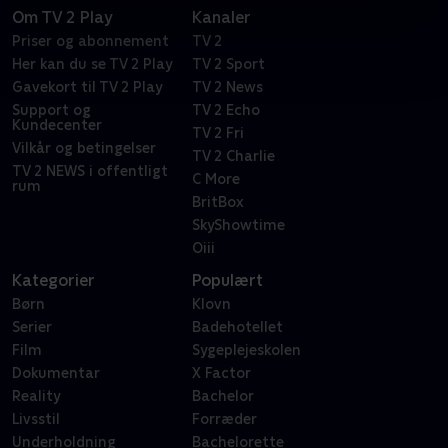
Om TV 2 Play
Kanaler
Priser og abonnement
TV 2
Her kan du se TV 2 Play
TV 2 Sport
Gavekort til TV 2 Play
TV 2 News
Support og
TV 2 Echo
Kundecenter
TV 2 Fri
Vilkår og betingelser
TV 2 Charlie
TV 2 NEWS i offentligt
C More
rum
BritBox
SkyShowtime
Oiii
Kategorier
Populært
Børn
Klovn
Serier
Badehotellet
Film
Sygeplejeskolen
Dokumentar
X Factor
Reality
Bachelor
Livsstil
Forræder
Underholdning
Bachelorette