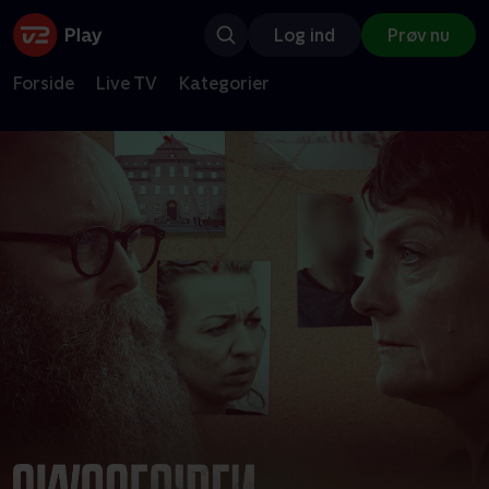
Log ind
Prøv nu
Forside
Live TV
Kategorier