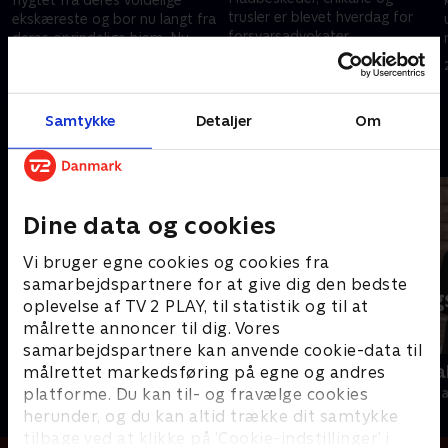
trusler er blevet hverdag for
ekskæreste og bor nu langt fra
forsvarsadvokater.
deres oprindelige hjem. Nu
'Skyggesiden' taler med én af
taler de ud om at være fanget i
7. maj 2026 • 29 min
dem.
.
et farligt forhold.
30. april 2026 • 29 min
Samtykke
Detaljer
Om
Andre så også
Dine data og cookies
Vi bruger egne cookies og cookies fra
samarbejdspartnere for at give dig den bedste
oplevelse af TV 2 PLAY, til statistik og til at
målrette annoncer til dig. Vores
samarbejdspartnere kan anvende cookie-data til
Kampen om USA
Tirsdagsana
målrettet markedsføring på egne og andres
platforme. Du kan til- og fravælge cookies
Nyheder & Magasiner
Nyheder & Maga
herunder, og du kan altid trække dit samtykke
tilbage ved at klikke på ’Cookie-indstillinger’ i