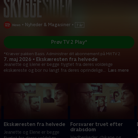
•
Nyheder & Magasiner
•
Prøv TV 2 Play*
*Kræver pakken Basis. Administrer dit abonnement på Mit TV 2.
7. maj 2026 • Ekskæresten fra helvede
Jeanette og Elene er begge flygtet fra deres voldelige
ekskæreste og bor nu langt fra deres oprindelige
...
Læs mere
Ekskæresten fra helvede
Forsvarer truet efter
drabsdom
Jeanette og Elene er begge
Hadbeskeder, chikane og
flygtet fra deres voldelige