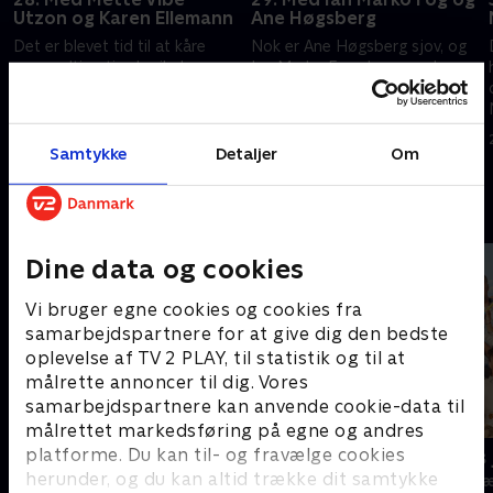
Utzon og Karen Ellemann
Ane Høgsberg
Det er blevet tid til at kåre
Nok er Ane Høgsberg sjov, og
ugens ultimative krejlerkonge.
Ian Marko Fog skarp med en
Lasse Rimmer er som altid
håndbold, men hverken vitser
d
forberedt med masser af
eller boldfinter kan sikre dem
spændende ting fra nær og
sejren i 'Krejlerkongen'.
19. september 2019 • 29 min
23. september 2019 • 29 min
g
fjern.
Samtykke
Detaljer
Om
Andre så også
Dine data og cookies
Vi bruger egne cookies og cookies fra
samarbejdspartnere for at give dig den bedste
oplevelse af TV 2 PLAY, til statistik og til at
målrette annoncer til dig. Vores
samarbejdspartnere kan anvende cookie-data til
målrettet markedsføring på egne og andres
platforme. Du kan til- og fravælge cookies
Hvem vil være millionær? Classic
24 stjerners 
herunder, og du kan altid trække dit samtykke
Quiz-shows • 12 sæsoner
TV-Shows • 1 s