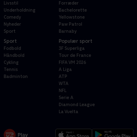
Livsstil
Forræder
Underholdning
Bachelorette
Comedy
Yellowstone
Nyheder
Paw Patrol
Sport
Barnaby
Sport
Populær sport
Fodbold
3F Superliga
Håndbold
Tour de France
Cykling
FIFA VM 2026
Tennis
A Liga
Badminton
ATP
WTA
NFL
Serie A
Diamond League
La Vuelta