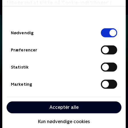
tilbage ved at klikke på ’Cookie-indstillinger’ i
bunden af siden. Læs mere om hvordan TV 2
behandler dine oplysninger i
TV 2s privatlivspolitik
.
Samtykkevalg
Nødvendig
Præferencer
Statistik
Marketing
Om Krejlerkongen
Lasse Rimmer er vært, når to hold kendte danskere
Acceptér alle
skal bluffe, gætte, købe og sælge sig igennem en
masse loppefund i håbet om at tjene flest penge.
Kun nødvendige cookies