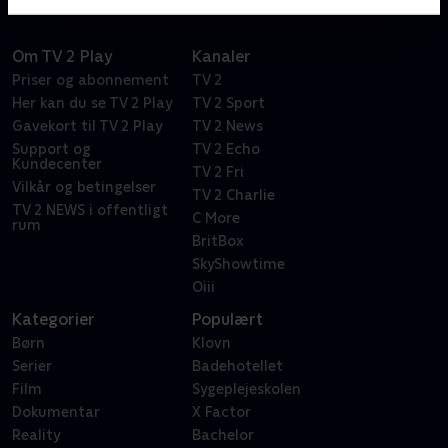
Om TV 2 Play
Kanaler
Priser og abonnement
TV 2
Her kan du se TV 2 Play
TV 2 Sport
Gavekort til TV 2 Play
TV 2 News
Support og
TV 2 Echo
Kundecenter
TV 2 Fri
Vilkår og betingelser
TV 2 Charlie
TV 2 NEWS i offentligt
C More
rum
BritBox
SkyShowtime
Oiii
Kategorier
Populært
Børn
Klovn
Serier
Badehotellet
Film
Sygeplejeskolen
Dokumentar
X Factor
Reality
Bachelor