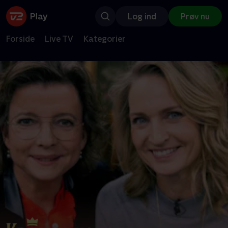
Log ind
Prøv nu
Forside
Live TV
Kategorier