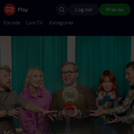
Log ind
Prøv nu
Forside
Live TV
Kategorier