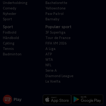
Underholdning
Bachelorette
Comedy
Yellowstone
Nyheder
Paw Patrol
Sport
Barnaby
Sport
Populær sport
Fodbold
3F Superliga
Håndbold
Tour de France
Cykling
FIFA VM 2026
Tennis
A Liga
Badminton
ATP
WTA
NFL
Serie A
Diamond League
La Vuelta