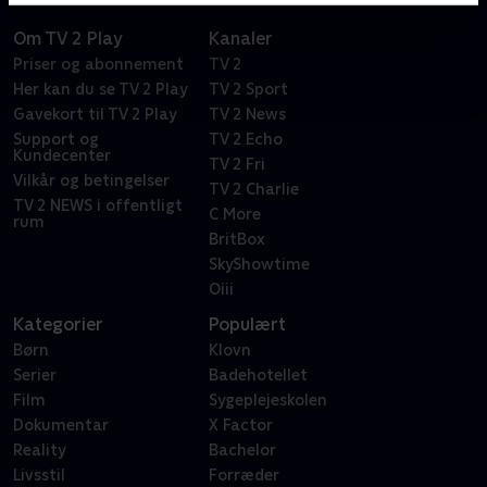
Om TV 2 Play
Kanaler
Priser og abonnement
TV 2
Her kan du se TV 2 Play
TV 2 Sport
Gavekort til TV 2 Play
TV 2 News
Support og
TV 2 Echo
Kundecenter
TV 2 Fri
Vilkår og betingelser
TV 2 Charlie
TV 2 NEWS i offentligt
C More
rum
BritBox
SkyShowtime
Oiii
Kategorier
Populært
Børn
Klovn
Serier
Badehotellet
Film
Sygeplejeskolen
Dokumentar
X Factor
Reality
Bachelor
Livsstil
Forræder