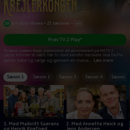
•
Quiz-shows
•
21 sæsoner
•
Prøv TV 2 Play*
*Kræver pakken Basis. Administrer dit abonnement på Mit TV 2.
Lasse Rimmer er vært, når to hold kendte danskere skal bluffe,
gætte, købe og sælge sig igennem en masse
...
Læs mere
Sæson 1
Sæson 2
Sæson 3
Sæson 4
Sæson 5
1. Med Maibritt Saerens
2. Med Annette Heick og
og Henrik Koefoed
Jens Andersen