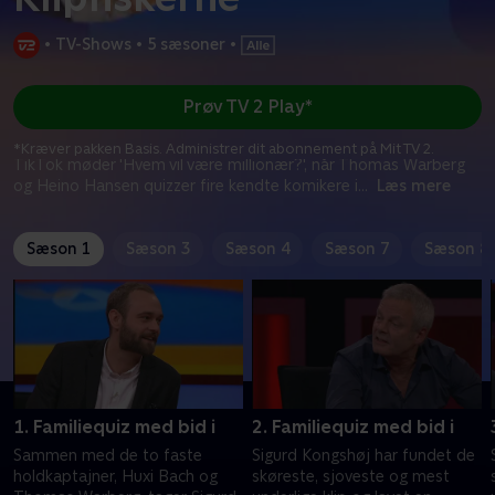
•
TV-Shows
•
5 sæsoner
•
Prøv TV 2 Play*
*Kræver pakken Basis. Administrer dit abonnement på Mit TV 2.
TikTok møder 'Hvem vil være millionær?', når Thomas Warberg
og Heino Hansen quizzer fire kendte komikere i
...
Læs mere
Sæson 1
Sæson 3
Sæson 4
Sæson 7
Sæson 8
1. Familiequiz med bid i
2. Familiequiz med bid i
Sammen med de to faste
Sigurd Kongshøj har fundet de
holdkaptajner, Huxi Bach og
skøreste, sjoveste og mest