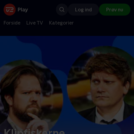
Log ind
Prøv nu
Forside
Live TV
Kategorier
Klipfiskerne