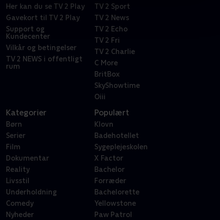
Her kan du se TV 2 Play
TV 2 Sport
Gavekort til TV 2 Play
TV 2 News
Support og
TV 2 Echo
Kundecenter
TV 2 Fri
Vilkår og betingelser
TV 2 Charlie
TV 2 NEWS i offentligt
C More
rum
BritBox
SkyShowtime
Oiii
Kategorier
Populært
Børn
Klovn
Serier
Badehotellet
Film
Sygeplejeskolen
Dokumentar
X Factor
Reality
Bachelor
Livsstil
Forræder
Underholdning
Bachelorette
Comedy
Yellowstone
Nyheder
Paw Patrol