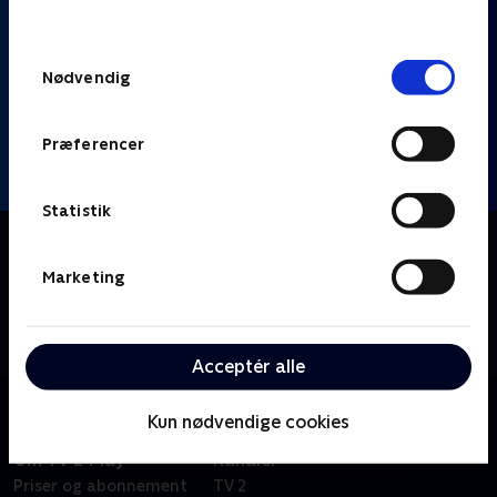
behandler dine oplysninger i
TV 2s privatlivspolitik
.
Samtykkevalg
Nødvendig
Præferencer
Statistik
Om Klipfiskerne
TikTok møder 'Hvem vil være millionær?', når Thomas
Marketing
Warberg og Heino Hansen quizzer fire kendte
komikere i internettets sjoveste og mest
mærkværdige klip.
Acceptér alle
Kun nødvendige cookies
Om TV 2 Play
Kanaler
Priser og abonnement
TV 2