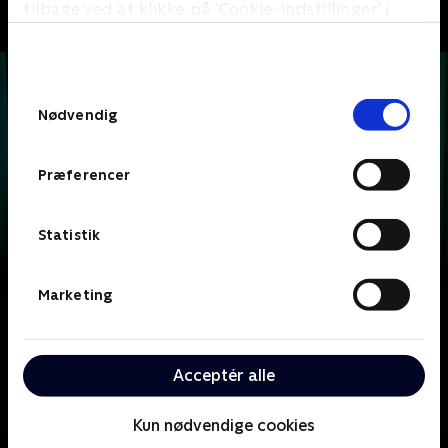
tilbage ved at klikke på ’Cookie-indstillinger’ i
bunden af siden. Læs mere om hvordan TV 2
behandler dine oplysninger i
TV 2s privatlivspolitik
.
Samtykkevalg
Nødvendig
Præferencer
Statistik
Marketing
Om Krejlerkongen
Lasse Rimmer er vært, når to hold kendte danskere
Acceptér alle
skal bluffe, gætte, købe og sælge sig igennem en
masse loppefund i håbet om at tjene flest penge.
Kun nødvendige cookies