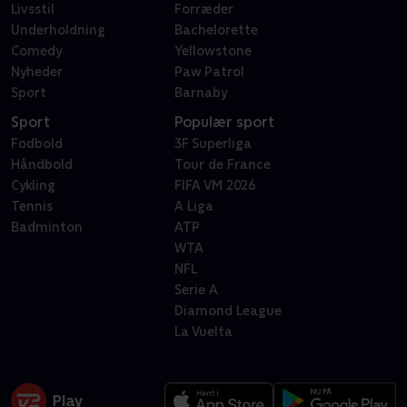
Livsstil
Forræder
Underholdning
Bachelorette
Comedy
Yellowstone
Nyheder
Paw Patrol
Sport
Barnaby
Sport
Populær sport
Fodbold
3F Superliga
Håndbold
Tour de France
Cykling
FIFA VM 2026
Tennis
A Liga
Badminton
ATP
WTA
NFL
Serie A
Diamond League
La Vuelta