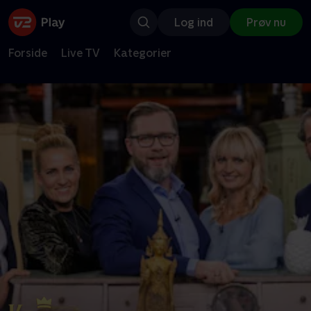
Log ind
Prøv nu
Forside
Live TV
Kategorier