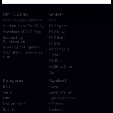
Om TV 2 Play
Kanaler
Priser og abonnement
TV 2
Her kan du se TV 2 Play
TV 2 Sport
Gavekort til TV 2 Play
TV 2 News
Support og
TV 2 Echo
Kundecenter
TV 2 Fri
Vilkår og betingelser
TV 2 Charlie
TV 2 NEWS i offentligt
C More
rum
BritBox
SkyShowtime
Oiii
Kategorier
Populært
Børn
Klovn
Serier
Badehotellet
Film
Sygeplejeskolen
Dokumentar
X Factor
Reality
Bachelor