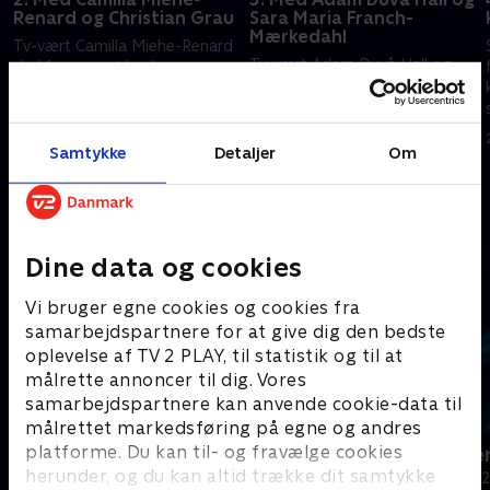
Renard og Christian Grau
Sara Maria Franch-
Mærkedahl
Tv-vært Camilla Miehe-Renard
Tv-vært Adam Duvå Hall og
skal forsøge at krejle
podcaster og foredragsholder
livsstilsekspert Christian Grau
Sara Maria Franch-Mærkedahl
af banen og omvendt.
tager udfordringen om en
Holdkaptajnerne er Andreas
21. januar 2020 • 29 min
plads i finalen op. Men har de
Bo og Annette Heick.
Samtykke
Detaljer
Om
22. januar 2020 • 29 min
krejlertalent nok?
Andre så også
Dine data og cookies
Vi bruger egne cookies og cookies fra
samarbejdspartnere for at give dig den bedste
oplevelse af TV 2 PLAY, til statistik og til at
målrette annoncer til dig. Vores
samarbejdspartnere kan anvende cookie-data til
målrettet markedsføring på egne og andres
platforme. Du kan til- og fravælge cookies
24 stjerners julikalender
Hvem vil vær
herunder, og du kan altid trække dit samtykke
TV-Shows • 1 sæsoner
Quiz-shows • 1