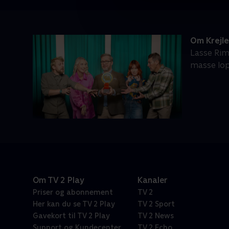
Om Krejl
Lasse Rim
masse lop
Om TV 2 Play
Kanaler
Priser og abonnement
TV 2
Her kan du se TV 2 Play
TV 2 Sport
Gavekort til TV 2 Play
TV 2 News
Support og Kundecenter
TV 2 Echo