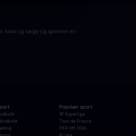
te, købe og sælge sig igennem en
port
Populær sport
odbold
3F Superliga
åndbold
Tour de France
ykling
FIFA VM 2026
ennis
A Liga