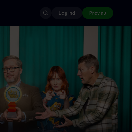
Log ind
Prøv nu