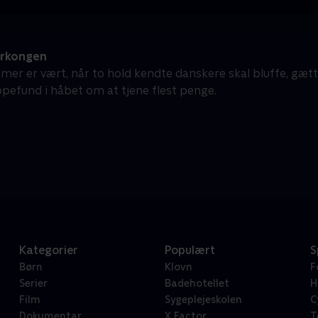
erkongen
mer er vært, når to hold kendte danskere skal bluffe, gæt
pefund i håbet om at tjene flest penge.
Kategorier
Populært
S
Børn
Klovn
F
Serier
Badehotellet
H
Film
Sygeplejeskolen
C
Dokumentar
X Factor
T