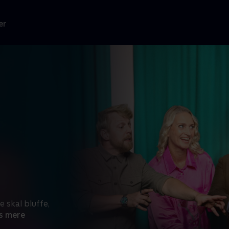
er
 skal bluffe,
s mere