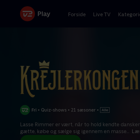
Forside
Live TV
Kategori
•
Quiz-shows
•
21 sæsoner
•
Lasse Rimmer er vært, når to hold kendte danskere
gætte, købe og sælge sig igennem en masse
...
Læ