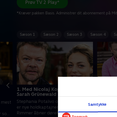
Prøv TV 2 Play*
*Kræver pakken Basis. Administrer dit abonnement på Mit
Sæson 1
Sæson 2
Sæson 3
Sæson 4
S
1. Med Nicolaj Kopernikus og
2. Med S
Sarah Grünewald
Madsen
Stephania Potalivo og Carsten Bang
Søren Ga
e mest
Samtykke
er nye holdkaptajner, når Lasse
end én gan
Rimmer åbner dørene til en ny sæson
den polit
r som