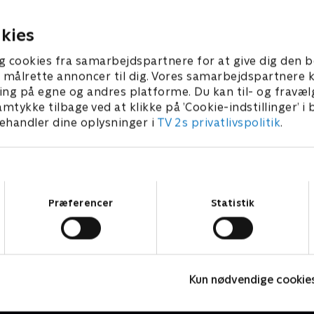
et politik i 'Krejlerkongen',
dommerrollen til Lasse Ri
o herrer det ikke gå stille for
selv komme på banen, når h
 2019 • 29 min
6. februar 2019 • 29 min
kies
 de sammen med
Makienok sammen med Ste
jnerne Stephania Potalivo
Potalivo og Carsten Bang spi
g cookies fra samarbejdspartnere for at give dig den b
 Bang dyster i krejleri.
spil i 'Krejlerkongen'.
l at målrette annoncer til dig. Vores samarbejdspartner
ing på egne og andres platforme. Du kan til- og fravæl
amtykke tilbage ved at klikke på ’Cookie-indstillinger’ i
handler dine oplysninger i
TV 2s privatlivspolitik
.
Samtykkevalg
Præferencer
Statistik
Hvem vil være millionær? Classic
L
Kun nødvendige cookie
Quiz-shows • 12 sæsoner
Q