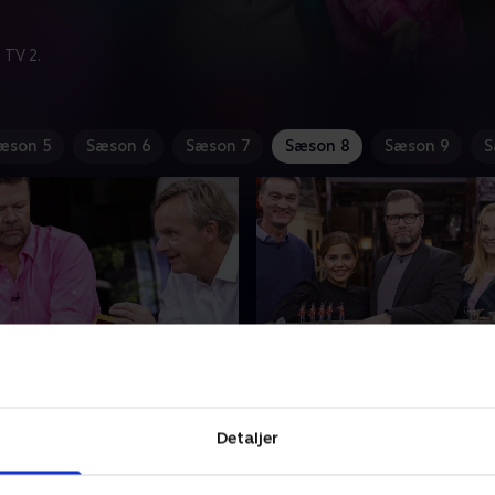
 TV 2.
æson 5
Sæson 6
Sæson 7
Sæson 8
Sæson 9
S
øren Gade og Poul
3. Med Ibi Makienok og
Milton
de og Poul Madsen har mere
Offside? Målspark? Hjørne?
Detaljer
g stået på hver sin side i
Milton er vant til at dømme,
iske debat, og selv om der
'Krejlerkongen' må han over