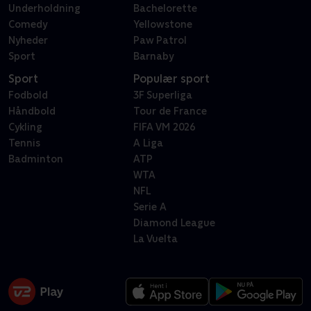
Underholdning
Bachelorette
Comedy
Yellowstone
Nyheder
Paw Patrol
Sport
Barnaby
Sport
Populær sport
Fodbold
3F Superliga
Håndbold
Tour de France
Cykling
FIFA VM 2026
Tennis
A Liga
Badminton
ATP
WTA
NFL
Serie A
Diamond League
La Vuelta