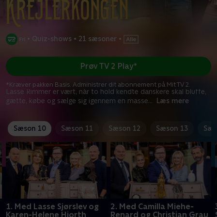
•
Quiz-shows
•
21 sæsoner
•
Prøv TV 2 Play*
*Kræver pakken Basis. Administrer dit abonnement på Mit TV 2.
Lasse Rimmer er vært, når to hold kendte danskere skal bluffe,
gætte, købe og sælge sig igennem en masse
...
Læs mere
Sæson 10
Sæson 11
Sæson 12
Sæson 13
Sæs
1. Med Lasse Sjørslev og
2. Med Camilla Miehe-
Karen-Helene Hjorth
Renard og Christian Grau