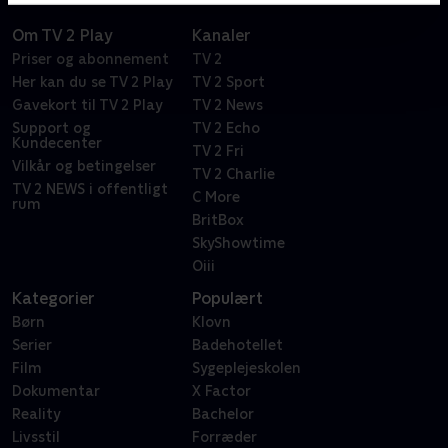
Om TV 2 Play
Kanaler
Priser og abonnement
TV 2
Her kan du se TV 2 Play
TV 2 Sport
Gavekort til TV 2 Play
TV 2 News
Support og
TV 2 Echo
Kundecenter
TV 2 Fri
Vilkår og betingelser
TV 2 Charlie
TV 2 NEWS i offentligt
C More
rum
BritBox
SkyShowtime
Oiii
Kategorier
Populært
Børn
Klovn
Serier
Badehotellet
Film
Sygeplejeskolen
Dokumentar
X Factor
Reality
Bachelor
Livsstil
Forræder