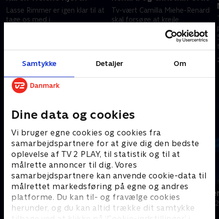
Lasse Rimmer er igen klar til at
Tv-vært Camilla Miehe-Renard
tage os med i
skal forsøge at krejle
krejlerkarussellen. Sæsonens
livsstilsekspert Christian Grau
første deltagere er de to
af banen og omvendt.
journalistkolleger Lasse
Holdkaptajnerne er Andreas
20. januar 2020 • 29 min
21. januar 2020 • 29 min
Sjørslev og Karen-Helene
Bo og Annette Heick.
Samtykke
Detaljer
Om
Hjorth
Andre så også
Dine data og cookies
Vi bruger egne cookies og cookies fra
samarbejdspartnere for at give dig den bedste
oplevelse af TV 2 PLAY, til statistik og til at
målrette annoncer til dig. Vores
samarbejdspartnere kan anvende cookie-data til
målrettet markedsføring på egne og andres
24 stjerners julikalender
Hvem vil vær
platforme. Du kan til- og fravælge cookies
TV-Shows • 1 sæsoner
Quiz-shows • 1
herunder, og du kan altid trække dit samtykke
tilbage ved at klikke på ’Cookie-indstillinger’ i