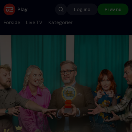
Log ind
Prøv nu
Forside
Live TV
Kategorier