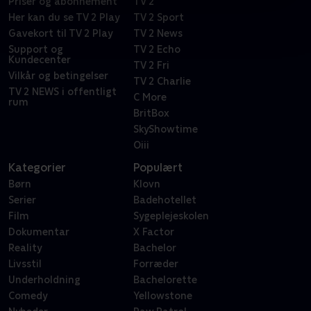
Priser og abonnement
TV 2
Her kan du se TV 2 Play
TV 2 Sport
Gavekort til TV 2 Play
TV 2 News
Support og
TV 2 Echo
Kundecenter
TV 2 Fri
Vilkår og betingelser
TV 2 Charlie
TV 2 NEWS i offentligt
C More
rum
BritBox
SkyShowtime
Oiii
Kategorier
Populært
Børn
Klovn
Serier
Badehotellet
Film
Sygeplejeskolen
Dokumentar
X Factor
Reality
Bachelor
Livsstil
Forræder
Underholdning
Bachelorette
Comedy
Yellowstone