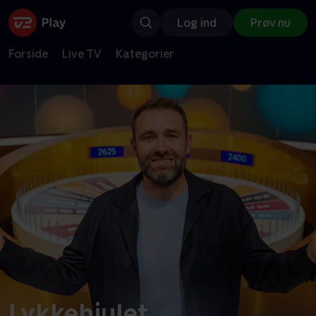
Log ind
Prøv nu
Forside
Live TV
Kategorier
Lykkehjulet