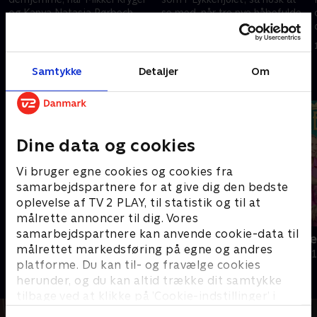
og Kanya Natasja Rørbech
se med, når tre nye håbefulde
byder velkommen til en spritny
ordknusere står klar til at dyste
omgang 'Lykkehjulet'. .
om flotte præmier. .
11. oktober 2021 • 29 min
12. oktober 2021 • 29 min
Samtykke
Detaljer
Om
Andre så også
Dine data og cookies
Vi bruger egne cookies og cookies fra
samarbejdspartnere for at give dig den bedste
oplevelse af TV 2 PLAY, til statistik og til at
målrette annoncer til dig. Vores
samarbejdspartnere kan anvende cookie-data til
Hvem vil være millionær? Classic
Krejlerkong
målrettet markedsføring på egne og andres
Quiz-shows • 12 sæsoner
Quiz-shows • 2
platforme. Du kan til- og fravælge cookies
herunder, og du kan altid trække dit samtykke
tilbage ved at klikke på ’Cookie-indstillinger’ i
bunden af siden. Læs mere om hvordan TV 2