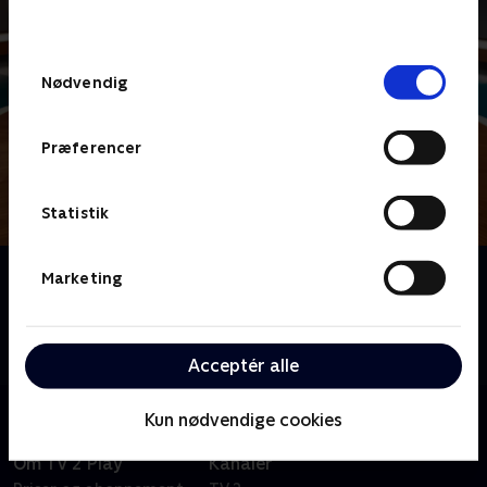
behandler dine oplysninger i
TV 2s privatlivspolitik
.
Samtykkevalg
Nødvendig
Præferencer
Statistik
Om Lykkehjulet
Marketing
Gæt med, når Mikkel Kryger spinner 'Lykkehjulet', og
quizglade danskere står klar til at løse drilske
ordgåder
Acceptér alle
Kun nødvendige cookies
Om TV 2 Play
Kanaler