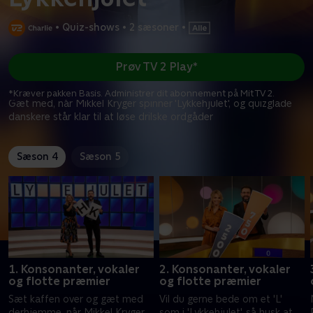
•
Quiz-shows
•
2 sæsoner
•
Prøv TV 2 Play*
*Kræver pakken Basis. Administrer dit abonnement på Mit TV 2.
Gæt med, når Mikkel Kryger spinner 'Lykkehjulet', og quizglade
danskere står klar til at løse drilske ordgåder
Sæson 4
Sæson 5
1. Konsonanter, vokaler
2. Konsonanter, vokaler
og flotte præmier
og flotte præmier
Sæt kaffen over og gæt med
Vil du gerne bede om et 'L'
derhjemme, når Mikkel Kryger
som i 'Lykkehjulet', så husk at