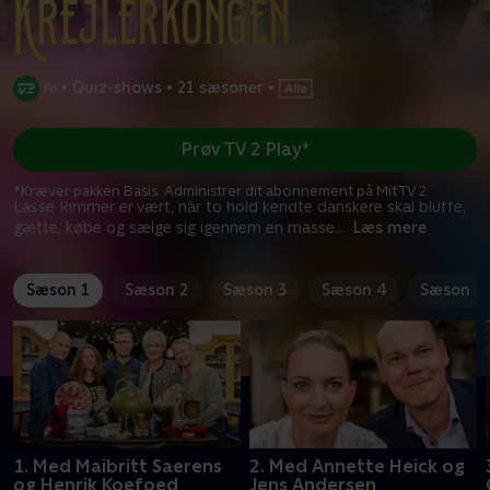
•
Quiz-shows
•
21 sæsoner
•
Prøv TV 2 Play*
*Kræver pakken Basis. Administrer dit abonnement på Mit TV 2.
Lasse Rimmer er vært, når to hold kendte danskere skal bluffe,
gætte, købe og sælge sig igennem en masse
...
Læs mere
Sæson 1
Sæson 2
Sæson 3
Sæson 4
Sæson 5
1. Med Maibritt Saerens
2. Med Annette Heick og
og Henrik Koefoed
Jens Andersen