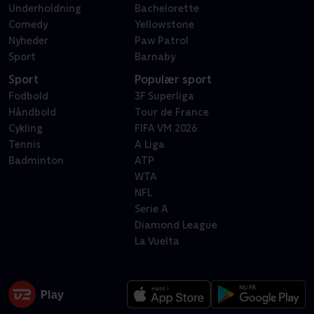
Underholdning
Bachelorette
Comedy
Yellowstone
Nyheder
Paw Patrol
Sport
Barnaby
Sport
Populær sport
Fodbold
3F Superliga
Håndbold
Tour de France
Cykling
FIFA VM 2026
Tennis
A Liga
Badminton
ATP
WTA
NFL
Serie A
Diamond League
La Vuelta