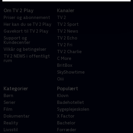
Om TV 2 Play
Kanaler
Priser og abonnement
TV 2
Her kan du se TV 2 Play
TV 2 Sport
Gavekort til TV 2 Play
TV 2 News
Support og
TV 2 Echo
Kundecenter
TV 2 Fri
Vilkår og betingelser
TV 2 Charlie
TV 2 NEWS i offentligt
C More
rum
BritBox
SkyShowtime
Oiii
Kategorier
Populært
Børn
Klovn
Serier
Badehotellet
Film
Sygeplejeskolen
Dokumentar
X Factor
Reality
Bachelor
Livsstil
Forræder