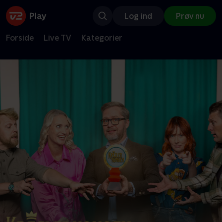
Log ind
Prøv nu
Forside
Live TV
Kategorier