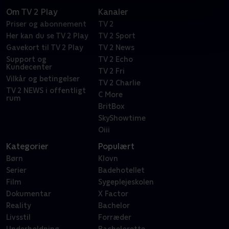
Om TV 2 Play
Kanaler
Priser og abonnement
TV 2
Her kan du se TV 2 Play
TV 2 Sport
Gavekort til TV 2 Play
TV 2 News
Support og
TV 2 Echo
Kundecenter
TV 2 Fri
Vilkår og betingelser
TV 2 Charlie
TV 2 NEWS i offentligt
C More
rum
BritBox
SkyShowtime
Oiii
Kategorier
Populært
Børn
Klovn
Serier
Badehotellet
Film
Sygeplejeskolen
Dokumentar
X Factor
Reality
Bachelor
Livsstil
Forræder