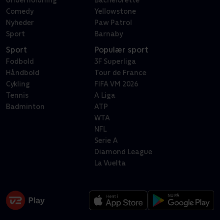
Underholdning
Bachelorette
Comedy
Yellowstone
Nyheder
Paw Patrol
Sport
Barnaby
Sport
Populær sport
Fodbold
3F Superliga
Håndbold
Tour de France
Cykling
FIFA VM 2026
Tennis
A Liga
Badminton
ATP
WTA
NFL
Serie A
Diamond League
La Vuelta