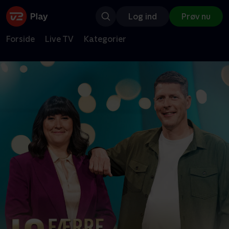
Log ind
Prøv nu
Forside
Live TV
Kategorier