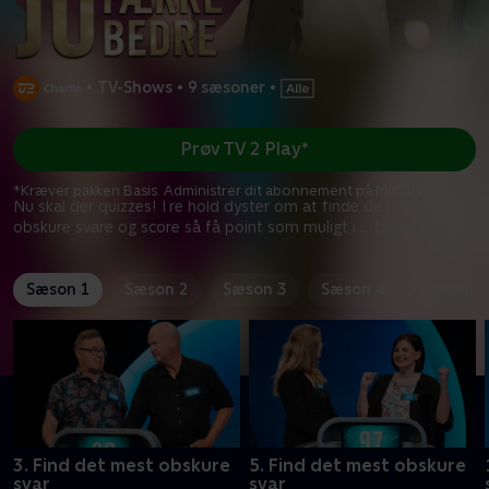
•
TV-Shows
•
9 sæsoner
•
Prøv TV 2 Play*
*Kræver pakken Basis. Administrer dit abonnement på Mit TV 2.
Nu skal der quizzes! Tre hold dyster om at finde de mest
obskure svare og score så få point som muligt i
...
Læs mere
Sæson 1
Sæson 2
Sæson 3
Sæson 4
Sæson 5
3. Find det mest obskure
5. Find det mest obskure
svar
svar