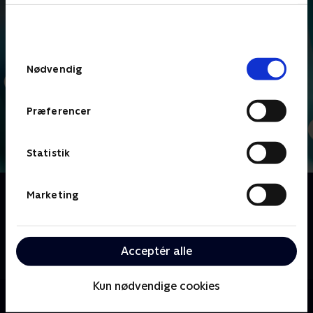
bunden af siden. Læs mere om hvordan TV 2
behandler dine oplysninger i
TV 2s privatlivspolitik
.
Samtykkevalg
Nødvendig
Præferencer
Statistik
Om Jo færre jo bedre
Marketing
Nu skal der quizzes! Tre hold dyster om at finde de
mest obskure svare og score så få point som muligt i
håb om at gå hele vejen til finalen og vinde
Acceptér alle
pengepræmien.
Kun nødvendige cookies