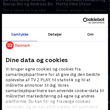
Bjarup Riis og Andreas Bo
Mette Vibe Utzon
Det er blevet tid til at kåre
Rimmer spørger Niels Folmann,
ugens ultimative krejlerkonge.
om han kender typen, der
Lasse Rimmer er som altid
køber antikviteter, og hvad de
forberedt med masser af
betaler, og Mette Vibe Utzon,
spændende ting fra nær og
om hun har tændt for
12. september 2019 • 29 min
16. september 2019 • 29 min
fjern.
sandhedsbarometeret.
Samtykke
Detaljer
Om
Andre så også
Dine data og cookies
Vi bruger egne cookies og cookies fra
samarbejdspartnere for at give dig den bedste
oplevelse af TV 2 PLAY, til statistik og til at
målrette annoncer til dig. Vores
samarbejdspartnere kan anvende cookie-data til
målrettet markedsføring på egne og andres
platforme. Du kan til- og fravælge cookies
24 stjerners julikalender
Hvem vil vær
herunder, og du kan altid trække dit samtykke
TV-Shows • 1 sæsoner
Quiz-shows • 1