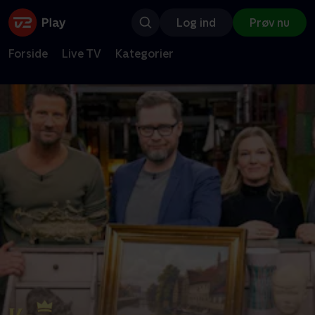
Log ind
Prøv nu
Forside
Live TV
Kategorier