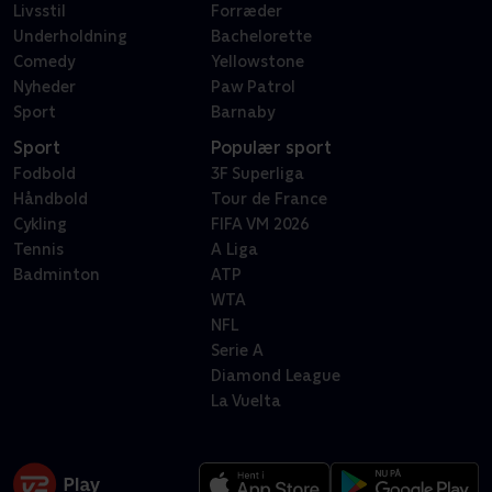
Livsstil
Forræder
Underholdning
Bachelorette
Comedy
Yellowstone
Nyheder
Paw Patrol
Sport
Barnaby
Sport
Populær sport
Fodbold
3F Superliga
Håndbold
Tour de France
Cykling
FIFA VM 2026
Tennis
A Liga
Badminton
ATP
WTA
NFL
Serie A
Diamond League
La Vuelta