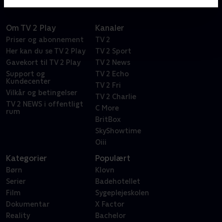
Om TV 2 Play
Kanaler
Priser og abonnement
TV 2
Her kan du se TV 2 Play
TV 2 Sport
Gavekort til TV 2 Play
TV 2 News
Support og
TV 2 Echo
Kundecenter
TV 2 Fri
Vilkår og betingelser
TV 2 Charlie
TV 2 NEWS i offentligt
C More
rum
BritBox
SkyShowtime
Oiii
Kategorier
Populært
Børn
Klovn
Serier
Badehotellet
Film
Sygeplejeskolen
Dokumentar
X Factor
Reality
Bachelor