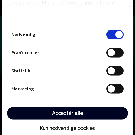
tilbage ved at klikke på ’Cookie-indstillinger’ i
bunden af siden. Læs mere om hvordan TV 2
behandler dine oplysninger i
TV 2s privatlivspolitik
.
Samtykkevalg
Nødvendig
Præferencer
Statistik
Marketing
Om Krejlerkongen
Lasse Rimmer er vært, når to hold kendte danskere
Acceptér alle
skal bluffe, gætte, købe og sælge sig igennem en
masse loppefund i håbet om at tjene flest penge.
Kun nødvendige cookies