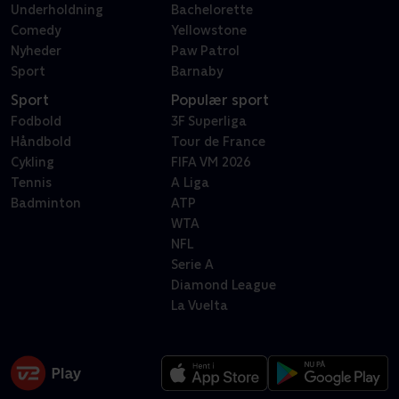
Underholdning
Bachelorette
Comedy
Yellowstone
Nyheder
Paw Patrol
Sport
Barnaby
Sport
Populær sport
Fodbold
3F Superliga
Håndbold
Tour de France
Cykling
FIFA VM 2026
Tennis
A Liga
Badminton
ATP
WTA
NFL
Serie A
Diamond League
La Vuelta