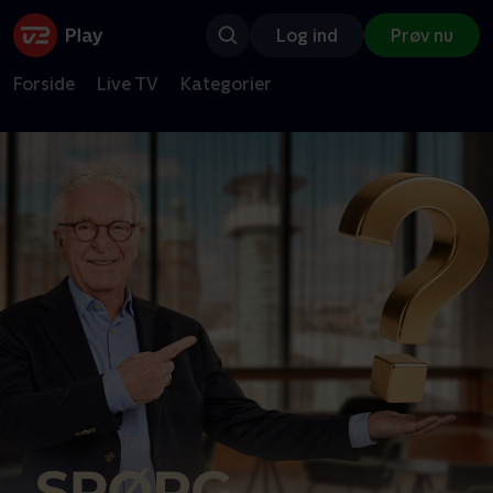
Log ind
Prøv nu
Forside
Live TV
Kategorier