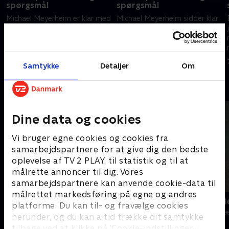
spørgsmål
spørgsmål
Michael Meyerheim er klar med
Michael Meyerheim sidder klar
10. sæson af "Spørg Charlie", og
med aftenens panel, som
det faste hold af
består af Puk Elgård, Pernille
paneldeltagere bliver suppleret
Højmark, Niels Hausgaard og
med en række nye, kendte
Jacob Haugaard. Sendt den 31.
24. august 2011 • 24 min
31. august 2011 • 24 min
Samtykke
Detaljer
Om
gæstedeltagere. I dag er det
august 2011.
Hans Pilgaard, som skal prøve
Andre så også
kræfter med seernes
spørgsmål og dilemmaer
sammen med Pernille Højmark,
Signe Svendsen og Jens
Dine data og cookies
Gaardbo.
Vi bruger egne cookies og cookies fra
samarbejdspartnere for at give dig den bedste
oplevelse af TV 2 PLAY, til statistik og til at
målrette annoncer til dig. Vores
samarbejdspartnere kan anvende cookie-data til
målrettet markedsføring på egne og andres
Danmarks dummeste
Spørg Charlie
platforme. Du kan til- og fravælge cookies
TV-Shows • 1 sæsoner
TV-Shows • 1 s
herunder, og du kan altid trække dit samtykke
tilbage ved at klikke på ’Cookie-indstillinger’ i