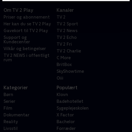
Om TV 2 Play
Kanaler
Priser og abonnement
TV 2
Her kan du se TV 2 Play
TV 2 Sport
Gavekort til TV 2 Play
TV 2 News
Support og
TV 2 Echo
Kundecenter
TV 2 Fri
Vilkår og betingelser
TV 2 Charlie
TV 2 NEWS i offentligt
C More
rum
BritBox
SkyShowtime
Oiii
Kategorier
Populært
Børn
Klovn
Serier
Badehotellet
Film
Sygeplejeskolen
Dokumentar
X Factor
Reality
Bachelor
Livsstil
Forræder