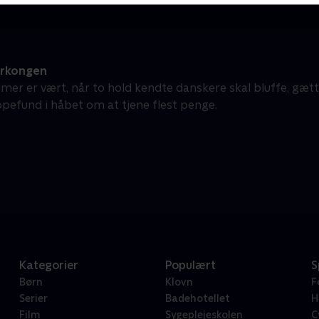
erkongen
mer er vært, når to hold kendte danskere skal bluffe, gæt
pefund i håbet om at tjene flest penge.
Kategorier
Populært
S
Børn
Klovn
F
Serier
Badehotellet
H
Film
Sygeplejeskolen
C