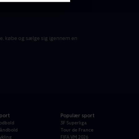
te, købe og sælge sig igennem en
port
Populær sport
odbold
3F Superliga
åndbold
Tour de France
ykling
FIFA VM 2026