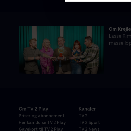
Om Krejl
Lasse Rim
masse lop
Om TV 2 Play
Kanaler
Priser og abonnement
TV 2
Her kan du se TV 2 Play
TV 2 Sport
Gavekort til TV 2 Play
TV 2 News