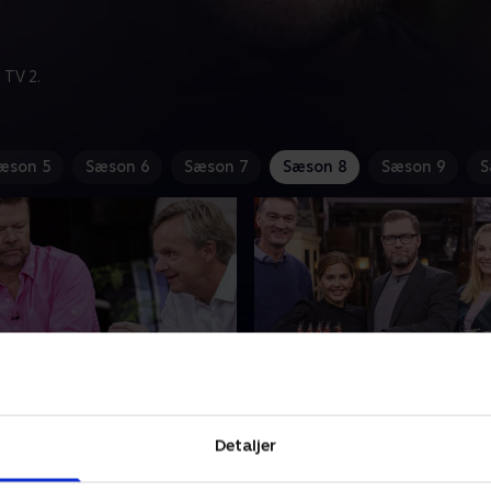
 TV 2.
æson 5
Sæson 6
Sæson 7
Sæson 8
Sæson 9
S
øren Gade og Poul
3. Med Ibi Makienok og
Milton
Detaljer
de og Poul Madsen har mere
Offside? Målspark? Hjørne?
g stået på hver sin side i
Milton er vant til at dømme,