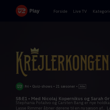
Forside
Live TV
Kategori
•
Quiz-shows
•
21 sæsoner
•
S8:E1 • Med Nicolaj Kopernikus og Sarah G
Stephania Potalivo og Carsten Bang er nye holdka
Lasse Rimmer åbner dørene til en ny sæson af
...
L