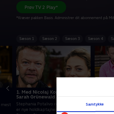
Prøv TV 2 Play*
*Kræver pakken Basis. Administrer dit abonnement på Mit
Sæson 1
Sæson 2
Sæson 3
Sæson 4
S
1. Med Nicolaj Kopernikus og
2. Med S
Sarah Grünewald
Madsen
Stephania Potalivo og Carsten Bang
Søren Ga
Samtykke
e mest
er nye holdkaptajner, når Lasse
end én gan