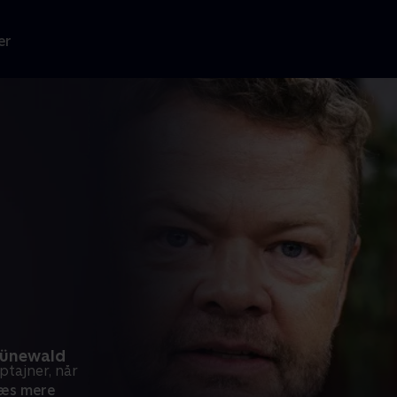
er
rünewald
ptajner, når
æs mere