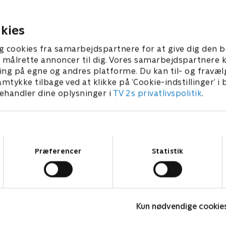
iske debat, og selv om der
'Krejlerkongen' må han over
et politik i 'Krejlerkongen',
dommerrollen til Lasse Ri
o herrer det ikke gå stille for
selv komme på banen, når h
kies
 2019 • 29 min
6. februar 2019 • 29 min
 de sammen med
Makienok sammen med Ste
jnerne Stephania Potalivo
Potalivo og Carsten Bang spi
g cookies fra samarbejdspartnere for at give dig den b
 Bang dyster i krejleri.
spil i 'Krejlerkongen'.
l at målrette annoncer til dig. Vores samarbejdspartner
ing på egne og andres platforme. Du kan til- og fravæl
amtykke tilbage ved at klikke på ’Cookie-indstillinger’ i
handler dine oplysninger i
TV 2s privatlivspolitik
.
Samtykkevalg
Præferencer
Statistik
Hvem vil være millionær? Classic
K
Kun nødvendige cookie
Quiz-shows • 12 sæsoner
T