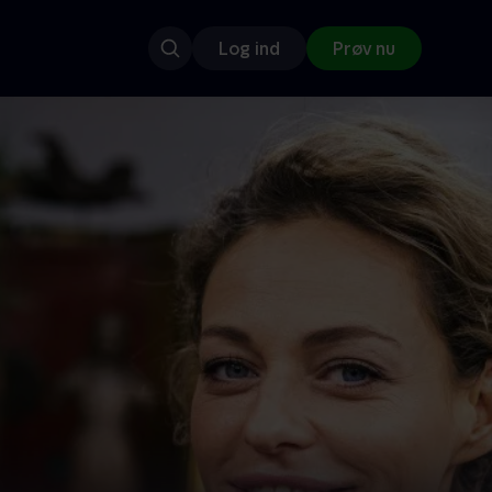
Log ind
Prøv nu