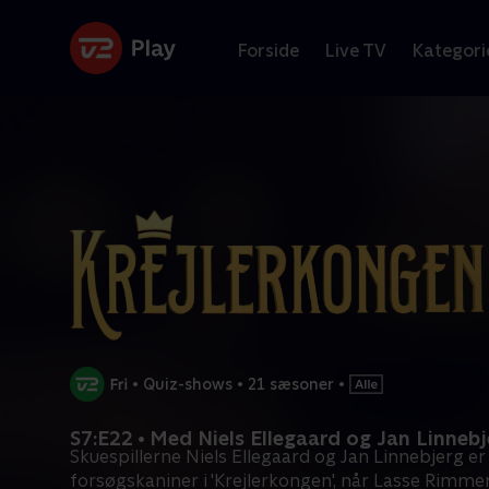
Forside
Live TV
Kategori
•
Quiz-shows
•
21 sæsoner
•
S7:E22 • Med Niels Ellegaard og Jan Linneb
Skuespillerne Niels Ellegaard og Jan Linnebjerg er
forsøgskaniner i 'Krejlerkongen', når Lasse Rimme