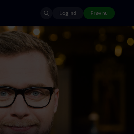
Log ind
Prøv nu