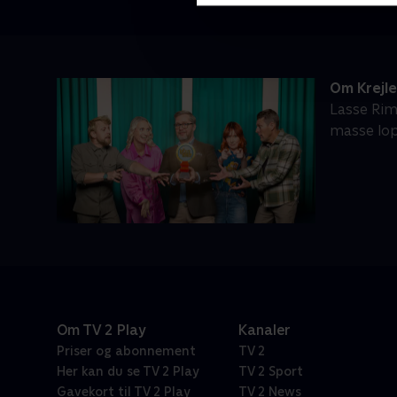
Om Krejl
Lasse Rim
masse lop
Om TV 2 Play
Kanaler
Priser og abonnement
TV 2
Her kan du se TV 2 Play
TV 2 Sport
Gavekort til TV 2 Play
TV 2 News