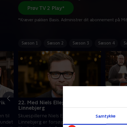
Prøv TV 2 Play*
*Kræver pakken Basis. Administrer dit abonnement på Mit
Sæson 1
Sæson 2
Sæson 3
Sæson 4
S
rik
22. Med Niels Ellegaard og Jan
23. Med
Linnebjerg
Pernille
n til
Skuespillerne Niels Ellegaard og Jan
'Krejlerk
Samtykke
 vundet
Linnebjerg er forsøgskaniner i
at knække