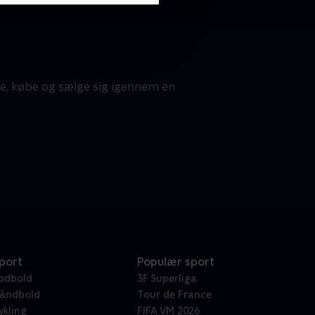
te, købe og sælge sig igennem en
port
Populær sport
odbold
3F Superliga
åndbold
Tour de France
ykling
FIFA VM 2026