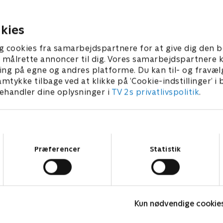
tergaard og Pernille
været dygtige nok - og mås
ntz. En af programmets
lidt heldige. Hvem det er, ka
27. september 2018 • 30 min
stande er heldigvis en
når Lasse Rimmer som altid
kies
ber 2018 • 31 min
k nøddeknækker, så det går
spændende lopper og antikvi
kaptajner er Brian Mørk og
salg.
g cookies fra samarbejdspartnere for at give dig den b
o.
l at målrette annoncer til dig. Vores samarbejdspartner
ing på egne og andres platforme. Du kan til- og fravæl
amtykke tilbage ved at klikke på ’Cookie-indstillinger’ i
handler dine oplysninger i
TV 2s privatlivspolitik
.
Samtykkevalg
Præferencer
Statistik
Hvem vil være millionær? Classic
L
Kun nødvendige cookie
Quiz-shows • 12 sæsoner
Q