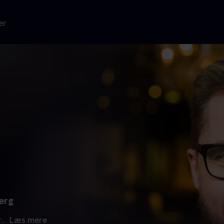
er
jerg
r
...
Læs mere