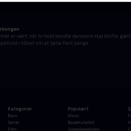
erkongen
mer er vært, når to hold kendte danskere skal bluffe, gæt
pefund i håbet om at tjene flest penge.
Kategorier
Populært
S
Børn
Klovn
F
Serier
Badehotellet
H
Film
Sygeplejeskolen
C