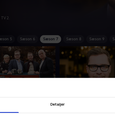
 TV 2.
æson 5
Sæson 6
Sæson 7
Sæson 8
Sæson 9
S
 Morten Østergaard og
24. Finale
 Rosenkrantz
Seks kendte danskere har f
Detaljer
ongen' kan være en hård nød
kvalificere sig til kampen om
 - også for de to politikere
som krejlerkonge, men kun 