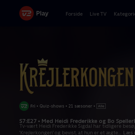
Forside
Live TV
Kategori
•
Quiz-shows
•
21 sæsoner
•
S7:E27 • Med Heidi Frederikke og Bo Spelle
Tv-vært Heidi Frederikke Sigdal har tidligere besø
'Krejlerkongen' og bevist, at hun er et ægte
...
Læs 