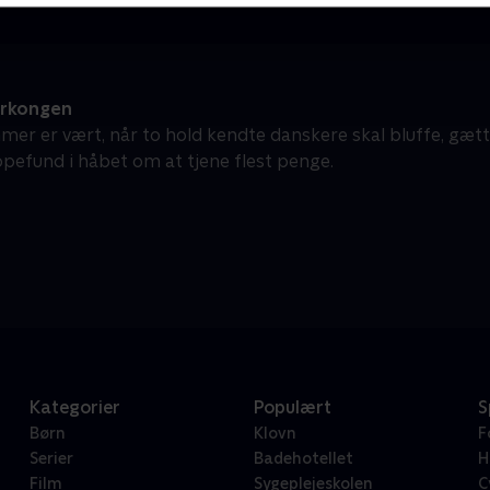
erkongen
mer er vært, når to hold kendte danskere skal bluffe, gæt
pefund i håbet om at tjene flest penge.
Kategorier
Populært
S
Børn
Klovn
F
Serier
Badehotellet
H
Film
Sygeplejeskolen
C