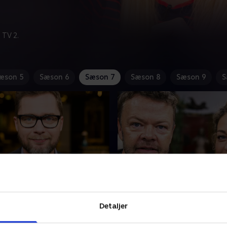
 TV 2.
æson 5
Sæson 6
Sæson 7
Sæson 8
Sæson 9
S
e
1. Med Nicolaj Kopernik
Sarah Grünewald
tragtede titel som
Detaljer
Stephania Potalivo og Cars
ge står på spil, når de mest
er nye holdkaptajner, når La
 gæster dyster mod