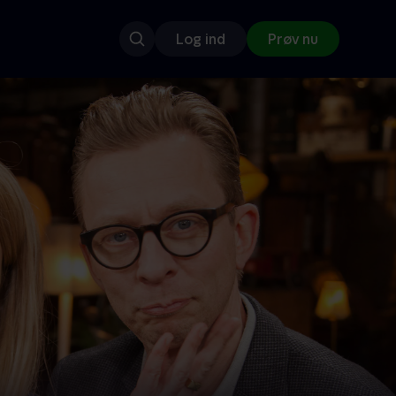
Log ind
Prøv nu