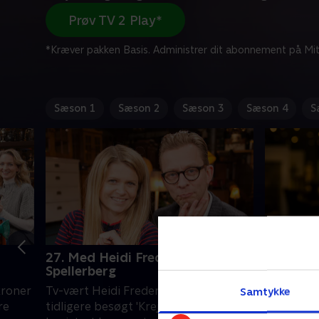
Prøv TV 2 Play*
*Kræver pakken Basis. Administrer dit abonnement på Mit
Sæson 1
Sæson 2
Sæson 3
Sæson 4
S
27. Med Heidi Frederikke og Bo
28. Final
Spellerberg
Den efter
kroner
Tv-vært Heidi Frederikke Sigdal har
Samtykke
krejlerkon
re
tidligere besøgt 'Krejlerkongen' og
vindende