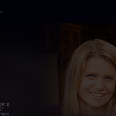
er
rberg
gt
mere