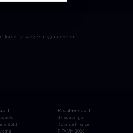
te, købe og sælge sig igennem en
port
Populær sport
odbold
3F Superliga
åndbold
Tour de France
ykling
FIFA VM 2026