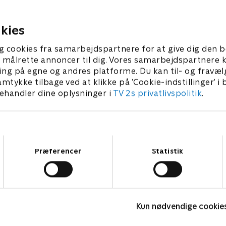
Rimmer åbner dørene til en
 Lasse Rimmer svinger som
af 'Krejlerkongen'. Første gæs
mmeren, mens
 2018 • 30 min
quizze er skuespiller Nicolaj
jnerne hedder Brian Lykke
kies
4. februar 2019 • 29 min
Kopernikus og tv-vært Sara
e Heick.
Grünewald, men har de styr
g cookies fra samarbejdspartnere for at give dig den b
og antikviteter?
l at målrette annoncer til dig. Vores samarbejdspartner
ing på egne og andres platforme. Du kan til- og fravæl
amtykke tilbage ved at klikke på ’Cookie-indstillinger’ i
handler dine oplysninger i
TV 2s privatlivspolitik
.
Samtykkevalg
Præferencer
Statistik
Hvem vil være millionær? Classic
K
Kun nødvendige cookie
Quiz-shows • 12 sæsoner
T