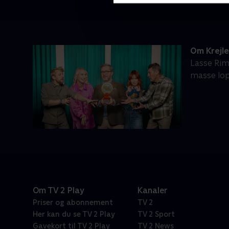
Om Krejl
Lasse Rim
masse lop
Om TV 2 Play
Kanaler
Priser og abonnement
TV 2
Her kan du se TV 2 Play
TV 2 Sport
Gavekort til TV 2 Play
TV 2 News