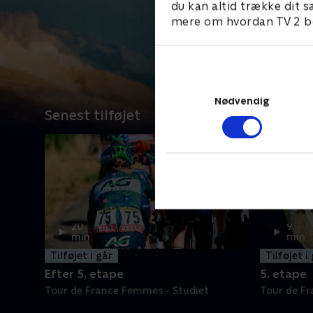
du kan altid trække dit s
mere om hvordan TV 2 be
Nødvendig
Senest tilføjet
20
9
min
min
Tilføjet i går
Tilføjet i
Efter 5. etape
5. etape
Tour de France Femmes - Studiet
Tour de F