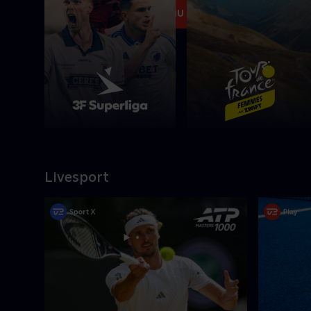
Se med nu
Livesport