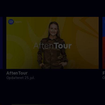
AftenTour
F
Opdateret 25. jul.
O