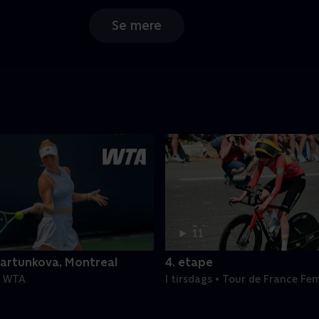
Se mere
2 t.
11
min
artunkova, Montreal
4. etape
 • WTA
I tirsdags • Tour de France Fe
Etaper