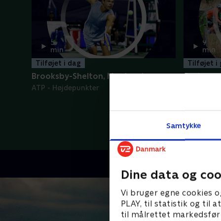
5
9
min
min
Tilføjet i dag
Tilføjet i
Brooksby-Shelton, Montreal
5. etape
ATP - Højdepunkter
Tour de F
Samtykke
Dine data og coo
Vi bruger egne cookies o
PLAY, til statistik og ti
til målrettet markedsfør