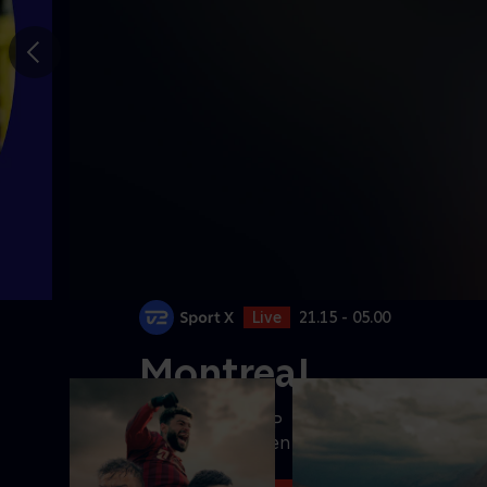
Gå til
forrige
slide
Live
21.15 - 05.00
Montreal
Se tennis fra ATP
1000-turneringen fra
Montreal