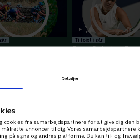
5
min
 går
Tilføjet i går
Tauson-Bartunkova, Toron
rance Femmes - Højdepunkter
WTA - Højdepunkter
Flere højdepunkter her
Detaljer
kies
g cookies fra samarbejdspartnere for at give dig den b
l at målrette annoncer til dig. Vores samarbejdspartner
ing på egne og andres platforme. Du kan til- og fravæl