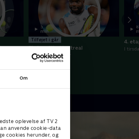
5
8
min
m
Tilføjet i går
4. et
to
Tiafoe-Cilic, Montreal
I tirs
Højdep
ATP - Højdepunkter
Om
edste oplevelse af TV 2
e kan anvende cookie-data
ge cookies herunder, og