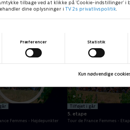
amtykke tilbage ved at klikke på ’Cookie-indstillinger’ i
handler dine oplysninger i
TV 2s privatlivspolitik
.
Samtykkevalg
Præferencer
Statistik
Kun nødvendige cookie
4 t.
4
min
 går
Tilføjet i går
5. etape
rance Femmes - Højdepunkter
Tour de France Femmes - Etap