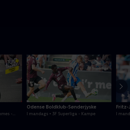
2 t.
2
0
2
min
m
Odense Boldklub-Sønderjyske
Fritz-
mmes -
I mandags • 3F Superliga - Kampe
I mand