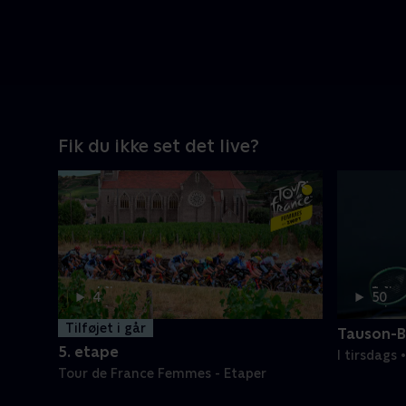
Fik du ikke set det live?
4 t.
1 t.
4
50
min
min
Tilføjet i går
Tauson-B
5. etape
I tirsdags
Tour de France Femmes - Etaper