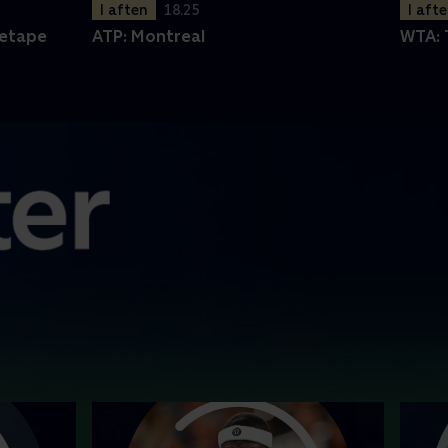
I aften
18.25
I aft
 etape
ATP: Montreal
WTA: 