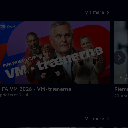
Vis mere
1
m
IFA VM 2026 - VM-trænerne
Rieme
pdateret 7. jul.
29. apr
Vis mere