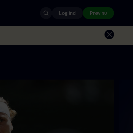
Log ind
Prøv nu