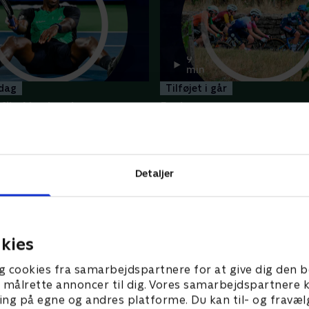
9
min
 dag
Tilføjet i går
ils, Montreal
5. etape
depunkter
Tour de France Femmes - Høj
Flere højdepunkter her
Detaljer
kies
g cookies fra samarbejdspartnere for at give dig den b
l at målrette annoncer til dig. Vores samarbejdspartner
ing på egne og andres platforme. Du kan til- og fravæl