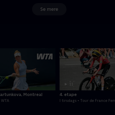
Se mere
2 t.
11
min
artunkova, Montreal
4. etape
 • WTA
I tirsdags • Tour de France Fe
Etaper