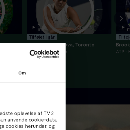
5
5
min
m
Tilføjet i går
Tilføj
Tauson-Bartunkova, Toronto
Brook
depunkter
WTA - Højdepunkter
ATP - 
Om
edste oplevelse af TV 2
e kan anvende cookie-data
ge cookies herunder, og