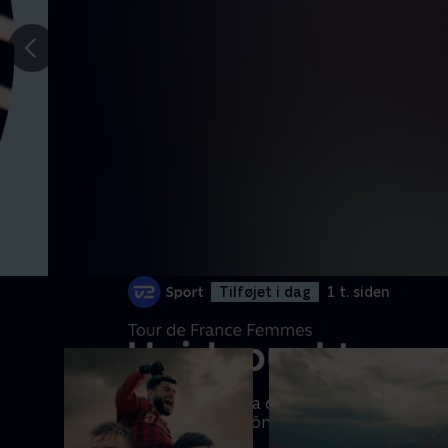
Gå til
forrige
slide
Tilføjet i dag
1 t. siden
Se det bedste fra 6. etape til
Tournon-sur-Rhône