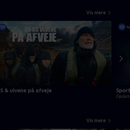
Vis mere
S & ulvene på afveje
Spor
Opdate
Vis mere