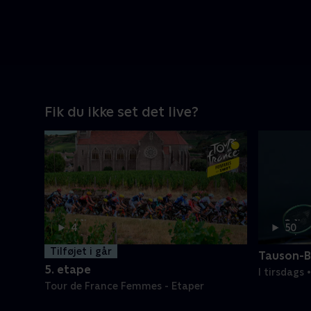
Fik du ikke set det live?
4 t.
1 t.
4
50
min
min
Tilføjet i går
Tauson-B
5. etape
I tirsdags
Tour de France Femmes - Etaper