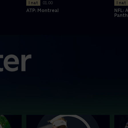
I nat
01.00
I nat
ATP: Montreal
NFL: 
Panth