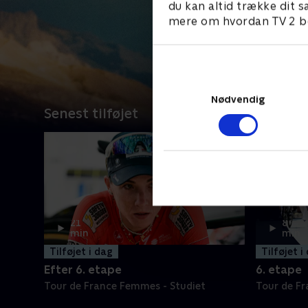
du kan altid trække dit s
mere om hvordan TV 2 be
Nødvendig
Senest tilføjet
21
8
min
min
Tilføjet i dag
Tilføjet i
Efter 6. etape
6. etape
Tour de France Femmes - Studiet
Tour de F