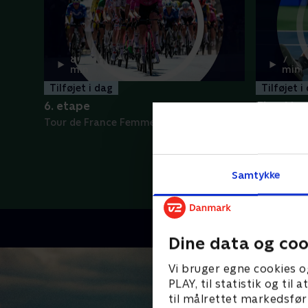
8
7
min
min
Tilføjet i dag
Tilføjet i
6. etape
Tien-Monf
Tour de France Femmes - Højdepunkter
ATP - Høj
Samtykke
Dine data og coo
Vi bruger egne cookies o
PLAY, til statistik og ti
til målrettet markedsfør