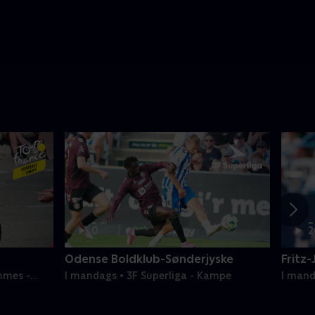
2 t.
2
0
2
min
m
Odense Boldklub-Sønderjyske
Fritz-
mmes -
I mandags • 3F Superliga - Kampe
I mand