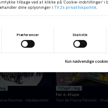
amtykke tilbage ved at klikke på ’Cookie-indstillinger’ i
handler dine oplysninger i
TV 2s privatlivspolitik
.
Samtykkevalg
Præferencer
Statistik
Kun nødvendige cookie
20
min
 dag
Tilføjet i dag
Før 6. etape
rance Femmes - Højdepunkter
Tour de France Femmes - Stud