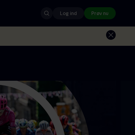
Log ind
Prøv nu