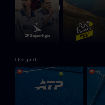
Afspil
Livesport