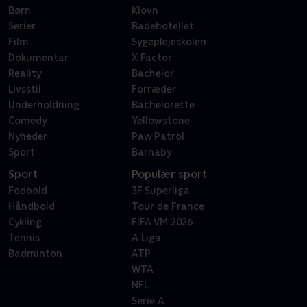
Børn
Klovn
Serier
Badehotellet
Film
Sygeplejeskolen
Dokumentar
X Factor
Reality
Bachelor
Livsstil
Forræder
Underholdning
Bachelorette
Comedy
Yellowstone
Nyheder
Paw Patrol
Sport
Barnaby
Sport
Populær sport
Fodbold
3F Superliga
Håndbold
Tour de France
Cykling
FIFA VM 2026
Tennis
A Liga
Badminton
ATP
WTA
NFL
Serie A