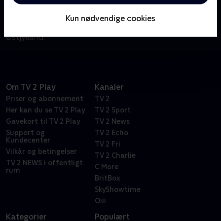
repræsenterer 26 af medlemmerne Østjylland.
Interview-serien 'Folketing og Sager' tegner et
Kun nødvendige cookies
politisk og personligt portræt af de folkevalgte i
Østjylland.
Om TV 2 Play
Kanaler
Priser og abonnement
TV 2
Her kan du se TV 2 Play
TV 2 Sport
Gavekort til TV 2 Play
TV 2 News
Support og
TV 2 Echo
Kundecenter
TV 2 Fri
Vilkår og betingelser
TV 2 Charlie
TV 2 NEWS i offentligt
C More
rum
BritBox
SkyShowtime
Oiii
Kategorier
Populært