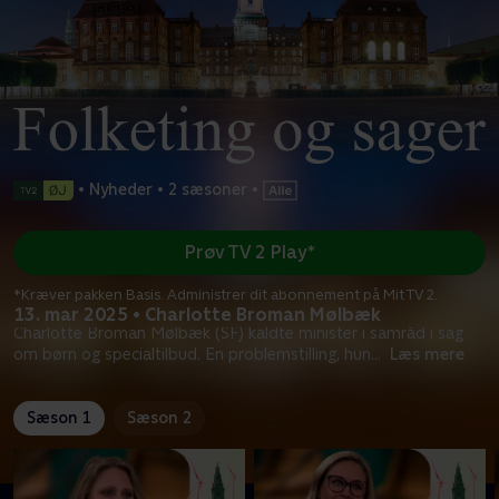
•
Nyheder
•
2 sæsoner
•
Prøv TV 2 Play*
*Kræver pakken Basis. Administrer dit abonnement på Mit TV 2.
13. mar 2025 • Charlotte Broman Mølbæk
Charlotte Broman Mølbæk (SF) kaldte minister i samråd i sag
om børn og specialtilbud. En problemstilling, hun
...
Læs mere
Sæson 1
Sæson 2