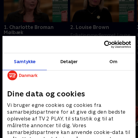
1. Charlotte Broman
2. Louise Brown
Mølbæk
Folketingsmedlemmet Louise
Charlotte Broman Mølbæk (SF)
Brown (LA) er vokset op i et
kaldte minister i samråd i sag
hjem med misbrug. I dag er en
om børn og specialtilbud. En
af hendes mærkesager, at
problemstilling, hun selv har
sundhedssektoren skal
Samtykke
Detaljer
Om
13. marts 2025 • 10 min
helt inde på livet.
privatiseres.
13. marts 2025 • 10 min
Andre så også
Dine data og cookies
Vi bruger egne cookies og cookies fra
samarbejdspartnere for at give dig den bedste
oplevelse af TV 2 PLAY, til statistik og til at
målrette annoncer til dig. Vores
samarbejdspartnere kan anvende cookie-data til