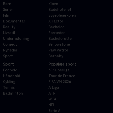
Børn
Klovn
Serier
Badehotellet
Film
Sygeplejeskolen
Dokumentar
X Factor
Reality
Bachelor
Livsstil
Forræder
Underholdning
Bachelorette
Comedy
Yellowstone
Nyheder
Paw Patrol
Sport
Barnaby
Sport
Populær sport
Fodbold
3F Superliga
Håndbold
Tour de France
Cykling
FIFA VM 2026
Tennis
A Liga
Badminton
ATP
WTA
NFL
Serie A