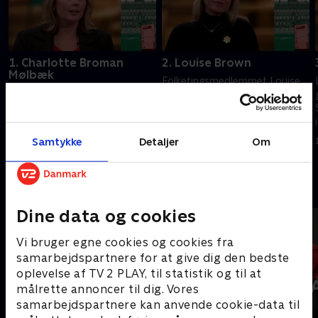
1. Charlotte Broman
2. Louise Brown
Mølbæk
Folketingsmedlemmet Louise
Charlotte Broman Mølbæk (SF)
Brown (LA) er vokset op i et
kaldte minister i samråd i sag
hjem med misbrug. I dag er en
om børn og specialtilbud. En
af hendes mærkesager, at
problemstilling, hun selv har
sundhedssektoren skal
Samtykke
Detaljer
Om
13. marts 2025 • 10 min
helt inde på livet.
privatiseres.
13. marts 2025 • 10 min
Andre så også
Dine data og cookies
Vi bruger egne cookies og cookies fra
samarbejdspartnere for at give dig den bedste
oplevelse af TV 2 PLAY, til statistik og til at
målrette annoncer til dig. Vores
samarbejdspartnere kan anvende cookie-data til