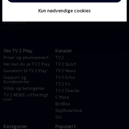
repræsenterer 26 af medlemmerne Østjylland.
Interview-serien 'Folketing og Sager' tegner et
Kun nødvendige cookies
politisk og personligt portræt af de folkevalgte i
Østjylland.
Om TV 2 Play
Kanaler
Priser og abonnement
TV 2
Her kan du se TV 2 Play
TV 2 Sport
Gavekort til TV 2 Play
TV 2 News
Support og
TV 2 Echo
Kundecenter
TV 2 Fri
Vilkår og betingelser
TV 2 Charlie
TV 2 NEWS i offentligt
C More
rum
BritBox
SkyShowtime
Oiii
Kategorier
Populært