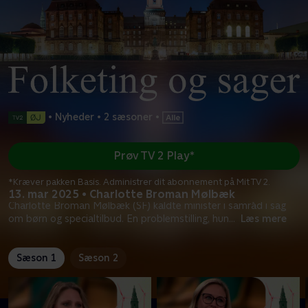
•
Nyheder
•
2 sæsoner
•
Prøv TV 2 Play*
*Kræver pakken Basis. Administrer dit abonnement på Mit TV 2.
13. mar 2025 • Charlotte Broman Mølbæk
Charlotte Broman Mølbæk (SF) kaldte minister i samråd i sag
om børn og specialtilbud. En problemstilling, hun
...
Læs mere
Sæson 1
Sæson 2