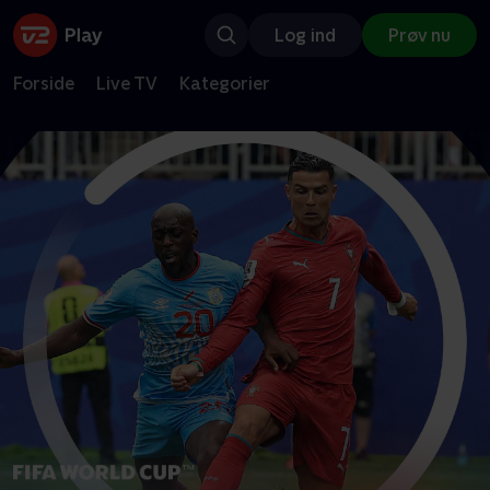
Log ind
Prøv nu
Forside
Live TV
Kategorier