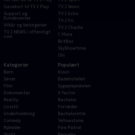
Gavekort til TV 2 Play
TV 2 News
Support og
TV 2 Echo
Kundecenter
TV 2 Fri
Vilkår og betingelser
TV 2 Charlie
TV 2 NEWS i offentligt
C More
rum
BritBox
SkyShowtime
Oiii
Kategorier
Populært
Børn
Klovn
Serier
Badehotellet
Film
Sygeplejeskolen
Dokumentar
X Factor
Reality
Bachelor
Livsstil
Forræder
Underholdning
Bachelorette
Comedy
Yellowstone
Nyheder
Paw Patrol
Sport
Barnaby