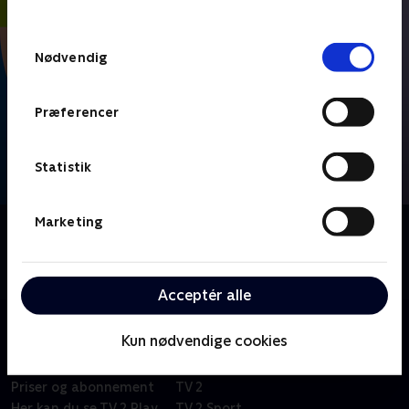
behandler dine oplysninger i
TV 2s privatlivspolitik
.
Samtykkevalg
Nødvendig
Præferencer
Statistik
Marketing
Om FIFA VM 2026 - Højdepunkter
Se højdepunkter fra alle kampe fra VM-fodbold i
Mexico, USA og Canada.
Acceptér alle
Kun nødvendige cookies
Om TV 2 Play
Kanaler
Priser og abonnement
TV 2
Her kan du se TV 2 Play
TV 2 Sport