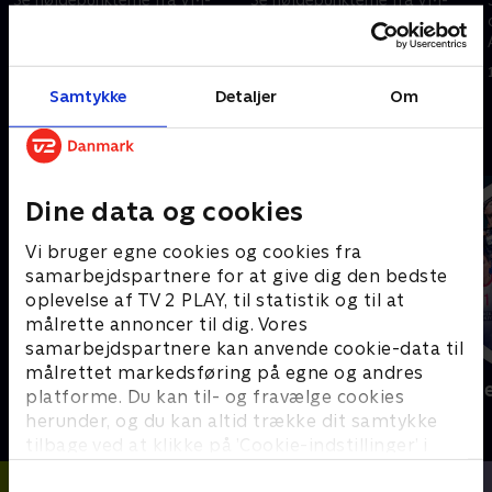
opgøret mellem Portugal og
opgøret mellem Østrig og
DR Congo.
Jordan.
17. juni 2026 • 5 min
17. juni 2026 • 5 min
Samtykke
Detaljer
Om
Andre så også
Dine data og cookies
Vi bruger egne cookies og cookies fra
samarbejdspartnere for at give dig den bedste
oplevelse af TV 2 PLAY, til statistik og til at
målrette annoncer til dig. Vores
samarbejdspartnere kan anvende cookie-data til
målrettet markedsføring på egne og andres
Sport Fokus
Højdepunkt
platforme. Du kan til- og fravælge cookies
Sport
Sport
herunder, og du kan altid trække dit samtykke
tilbage ved at klikke på ’Cookie-indstillinger’ i
bunden af siden. Læs mere om hvordan TV 2