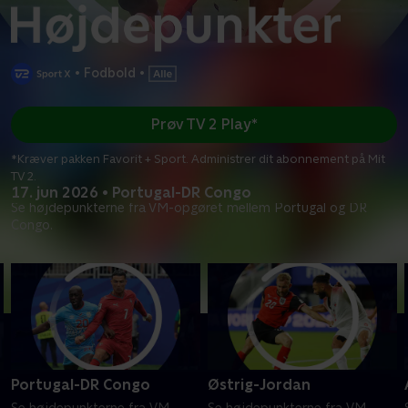
•
Fodbold
•
Prøv TV 2 Play*
*Kræver pakken Favorit + Sport. Administrer dit abonnement på Mit
TV 2.
17. jun 2026 • Portugal-DR Congo
Se højdepunkterne fra VM-opgøret mellem Portugal og DR
Congo.
Portugal-DR Congo
Østrig-Jordan
Se højdepunkterne fra VM-
Se højdepunkterne fra VM-