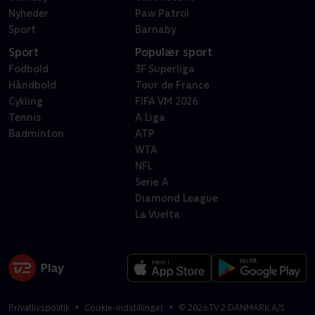
Nyheder
Paw Patrol
Sport
Barnaby
Sport
Populær sport
Fodbold
3F Superliga
Håndbold
Tour de France
Cykling
FIFA VM 2026
Tennis
A Liga
Badminton
ATP
WTA
NFL
Serie A
Diamond League
La Vuelta
Privatlivspolitik
Cookie-indstillinger
©
2026
TV 2 DANMARK A/S