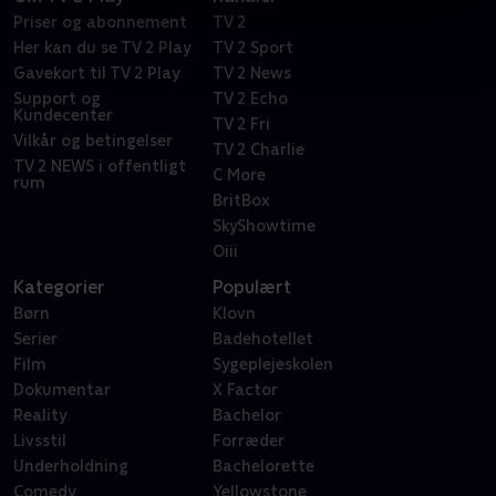
Priser og abonnement
TV 2
Her kan du se TV 2 Play
TV 2 Sport
Gavekort til TV 2 Play
TV 2 News
Support og
TV 2 Echo
Kundecenter
TV 2 Fri
Vilkår og betingelser
TV 2 Charlie
TV 2 NEWS i offentligt
C More
rum
BritBox
SkyShowtime
Oiii
Kategorier
Populært
Børn
Klovn
Serier
Badehotellet
Film
Sygeplejeskolen
Dokumentar
X Factor
Reality
Bachelor
Livsstil
Forræder
Underholdning
Bachelorette
Comedy
Yellowstone