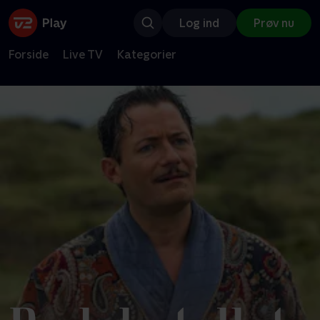
Log ind
Prøv nu
Forside
Live TV
Kategorier