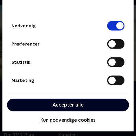
bunden af siden. Læs mere om hvordan TV 2
behandler dine oplysninger i
TV 2s privatlivspolitik
.
Samtykkevalg
Nødvendig
Præferencer
Statistik
Marketing
Om Badehotellet
Følg med i ferieidyllen ved Vesterhavet i TV 2s
storstilede dramaserie.
Acceptér alle
Kun nødvendige cookies
Om TV 2 Play
Kanaler