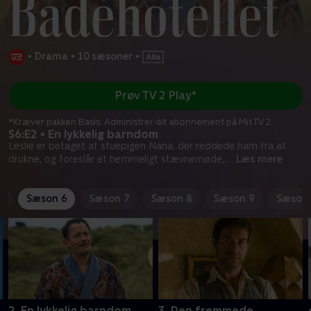
•
Drama
•
10 sæsoner
•
Prøv TV 2 Play*
*Kræver pakken Basis. Administrer dit abonnement på Mit TV 2.
S6:E2 • En lykkelig barndom
Leslie er betaget af stuepigen Nana, der reddede ham fra at
drukne, og foreslår et hemmeligt stævnemøde,
...
Læs mere
5
Sæson 6
Sæson 7
Sæson 8
Sæson 9
Sæson 
2. En lykkelig barndom
3. Den fremmede