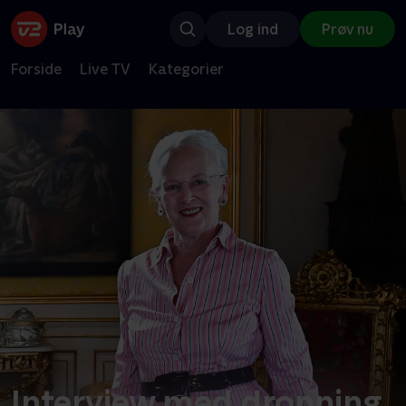
Log ind
Prøv nu
Forside
Live TV
Kategorier
Interview med dronning