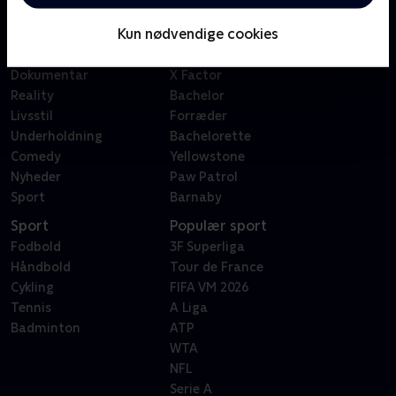
Børn
Klovn
Kun nødvendige cookies
Serier
Badehotellet
Film
Sygeplejeskolen
Dokumentar
X Factor
Reality
Bachelor
Livsstil
Forræder
Underholdning
Bachelorette
Comedy
Yellowstone
Nyheder
Paw Patrol
Sport
Barnaby
Sport
Populær sport
Fodbold
3F Superliga
Håndbold
Tour de France
Cykling
FIFA VM 2026
Tennis
A Liga
Badminton
ATP
WTA
NFL
Serie A