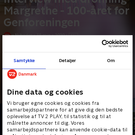
Margrethe - 100-året for
Genforeningen
•
Nyheder
•
38 min
•
2020
•
Prøv TV 2 Play*
Samtykke
Detaljer
Om
*Kræver pakken Basis. Administrer dit abonnement på Mit TV 2.
Cecilie Frøkjær har mødt dronning Margrethe til det første
længere interview, siden Danmark blev ramt af
...
Læs mere
Andre så også
Dine data og cookies
Vi bruger egne cookies og cookies fra
samarbejdspartnere for at give dig den bedste
oplevelse af TV 2 PLAY, til statistik og til at
målrette annoncer til dig. Vores
samarbejdspartnere kan anvende cookie-data til