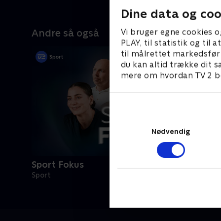
Dine data og coo
Vi bruger egne cookies o
Andre så også
PLAY, til statistik og ti
til målrettet markedsfør
du kan altid trække dit s
mere om hvordan TV 2 be
Nødvendig
Sport Fokus
Sport