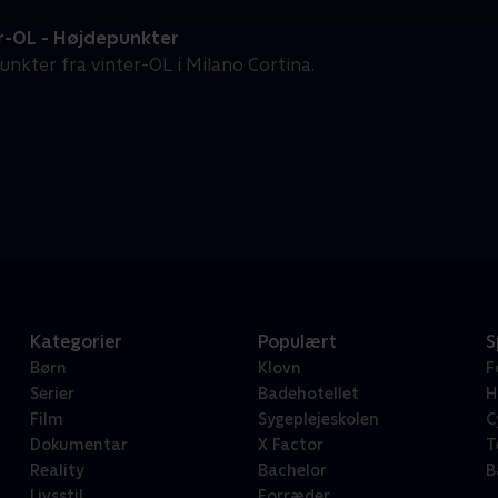
r-OL - Højdepunkter
unkter fra vinter-OL i Milano Cortina.
Kategorier
Populært
S
Børn
Klovn
F
Serier
Badehotellet
H
Film
Sygeplejeskolen
C
Dokumentar
X Factor
T
Reality
Bachelor
B
Livsstil
Forræder