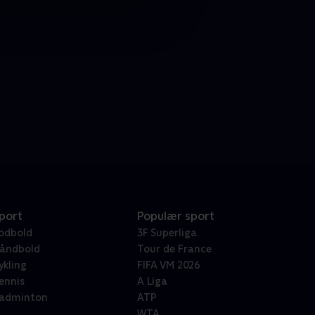
port
Populær sport
odbold
3F Superliga
åndbold
Tour de France
ykling
FIFA VM 2026
ennis
A Liga
adminton
ATP
WTA