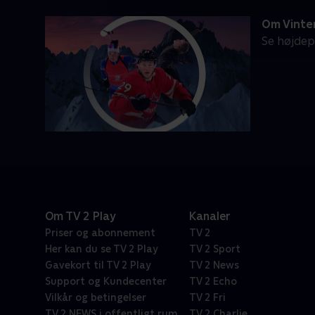
Om Vinte
Se højdep
Om TV 2 Play
Kanaler
Priser og abonnement
TV 2
Her kan du se TV 2 Play
TV 2 Sport
Gavekort til TV 2 Play
TV 2 News
Support og Kundecenter
TV 2 Echo
Vilkår og betingelser
TV 2 Fri
TV 2 NEWS i offentligt rum
TV 2 Charlie