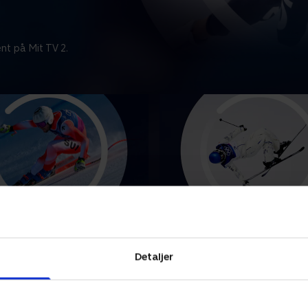
nt på Mit TV 2.
 Hold kombineret,
Freestyle - Slopestyle (k)
 + slalom (m)
Se højdepunkterne fra kvin
unkterne fra herrernes
freestyle i slopestyle ved Vi
Detaljer
og slalom ved Vinter-OL i
Italien.
9. februar 2026 • 5 min
2026 • 6 min