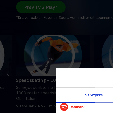
Prøv TV 2 Play*
*Kræver pakken Favorit + Sport. Administrer dit abonneme
Speedskating - 1000 m. (k)
Alpint -
styrtløb
nes
Se højdepunkterne fra kvindernes
Se højdep
1000 meter speedskating fra Vinter-
Samtykke
styrtløb 
OL i Italien.
Italien.
9. februar 2026 • 5 min
9. februar 