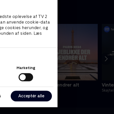
edste oplevelse af TV 2
e kan anvende cookie-data
ge cookies herunder, og
 bunden af siden. Læs
Marketing
aris 2024 - øjeblikke der ændrer alt
Vinte
024 • Sport • 28 min
Skøjte
s
Acceptér alle