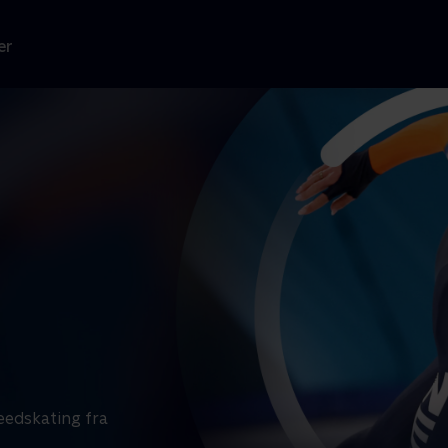
er
eedskating fra