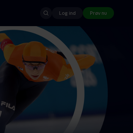
Log ind
Prøv nu