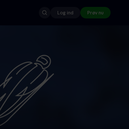
Log ind
Prøv nu