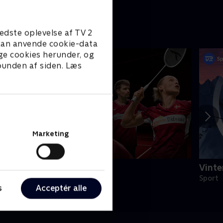
edste oplevelse af TV 2
e kan anvende cookie-data
ge cookies herunder, og
 bunden af siden. Læs
Marketing
M i badminton
Vinte
adminton
Sport
s
Acceptér alle