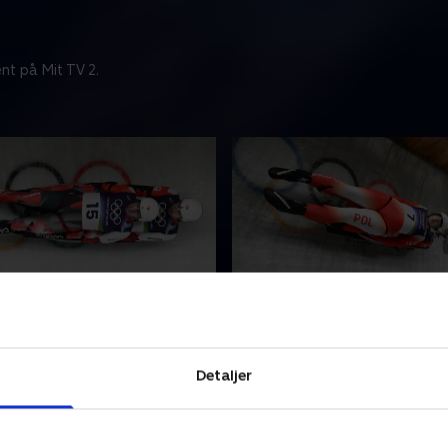
nt på Mit TV 2.
b 2 (m)
Toer, løb 2 (k)
ense verdens bedste atleter i
Der er masser af dramatik, 
iplinen, der kæmper om
spænding, når der bliver kø
Detaljer
ldt metal til Vinter-OL i
bobslæde, kælk og skeleton
rtina.
banerne i The Eugenio Monti
Center in Cortina d'Ampezzo
r 2026 • 37 min
11. februar 2026 • 32 min