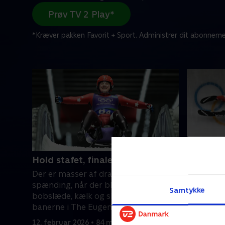
Prøv TV 2 Play*
*Kræver pakken Favorit + Sport. Administrer dit abonneme
Hold stafet, finale (k)
Toer, lø
Der er masser af dramatik, fart og
Se eller g
spænding, når der bliver kørt
kælk-disc
Samtykke
bobslæde, kælk og skeleton på
prestigefy
banerne i The Eugenio Monti Sliding
Milano Co
Center in Cortina d'Ampezzo.
12. februar 2026 • 84 min
11. februa