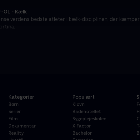
r-OL - Kælk
gense verdens bedste atleter i kælk-disciplinen, der kæmper
ortina.
Kategorier
Populært
S
Børn
Klovn
F
Serier
Badehotellet
H
Film
Sygeplejeskolen
C
Dokumentar
X Factor
T
Reality
Bachelor
B