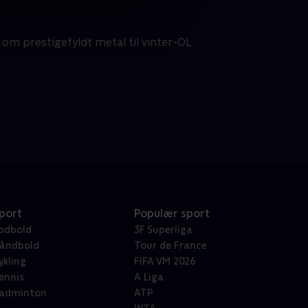
 om prestigefyldt metal til vinter-OL
port
Populær sport
odbold
3F Superliga
åndbold
Tour de France
ykling
FIFA VM 2026
ennis
A Liga
adminton
ATP