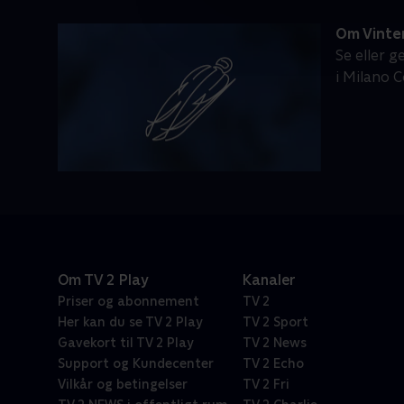
Om Vinte
Se eller 
i Milano C
Om TV 2 Play
Kanaler
Priser og abonnement
TV 2
Her kan du se TV 2 Play
TV 2 Sport
Gavekort til TV 2 Play
TV 2 News
Support og Kundecenter
TV 2 Echo
Vilkår og betingelser
TV 2 Fri