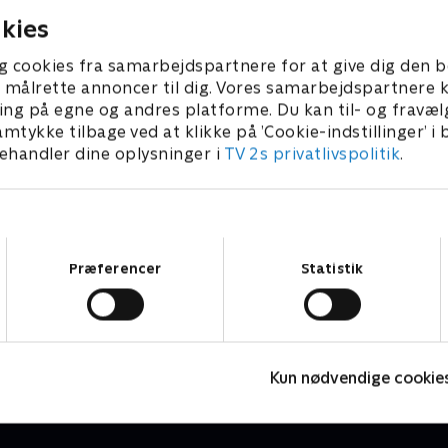
kies
g cookies fra samarbejdspartnere for at give dig den b
l at målrette annoncer til dig. Vores samarbejdspartner
ing på egne og andres platforme. Du kan til- og fravæl
amtykke tilbage ved at klikke på ’Cookie-indstillinger’ i
handler dine oplysninger i
TV 2s privatlivspolitik
.
Samtykkevalg
Præferencer
Statistik
Vinter-OL - Bobslæde
V
Bobslæde
B
Kun nødvendige cookie