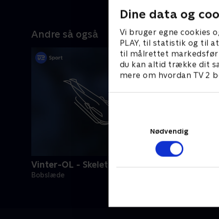
Dine data og coo
Vi bruger egne cookies o
Andre så også
PLAY, til statistik og ti
til målrettet markedsfør
du kan altid trække dit s
mere om hvordan TV 2 be
Nødvendig
Vinter-OL - Skeleton
Bobslæde