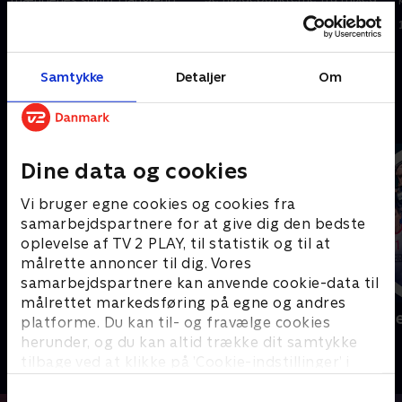
holdstafet i Short Track.
10. februar 2026 • 5 min
10. februar 2026 • 5 min
Samtykke
Detaljer
Om
Andre så også
Dine data og cookies
Vi bruger egne cookies og cookies fra
samarbejdspartnere for at give dig den bedste
oplevelse af TV 2 PLAY, til statistik og til at
målrette annoncer til dig. Vores
samarbejdspartnere kan anvende cookie-data til
målrettet markedsføring på egne og andres
Sport Fokus
Højdepunkt
platforme. Du kan til- og fravælge cookies
Sport
Sport
herunder, og du kan altid trække dit samtykke
tilbage ved at klikke på ’Cookie-indstillinger’ i
bunden af siden. Læs mere om hvordan TV 2
behandler dine oplysninger i