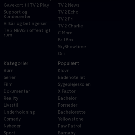
Gavekort til TV 2 Play
TV 2 News
Support og
TV 2 Echo
Kundecenter
TV 2 Fri
Vilkår og betingelser
TV 2 Charlie
TV 2 NEWS i offentligt
C More
rum
BritBox
SkyShowtime
Oiii
Kategorier
Populært
Børn
Klovn
Serier
Badehotellet
Film
Sygeplejeskolen
Dokumentar
X Factor
Reality
Bachelor
Livsstil
Forræder
Underholdning
Bachelorette
Comedy
Yellowstone
Nyheder
Paw Patrol
Sport
Barnaby