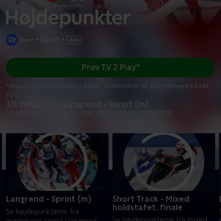
•
Sport
•
Prøv TV 2 Play*
*Kræver pakken Favorit + Sport. Administrer dit abonnement på Mit
TV 2.
10. feb 2026 • Langrend - Sprint (m)
Se højdepunkterne fra mændenes sprint i langrend.
)
Langrend - Sprint (m)
Short Track - Mixed
holdstafet, finale
Se højdepunkterne fra
Se højdepunkterne fra mixed
mændenes sprint i langrend.