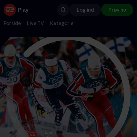
Log ind
Prøv nu
Forside
Live TV
Kategorier