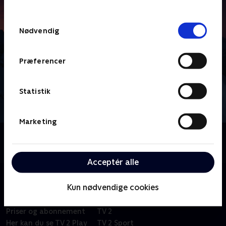
TV 2s privatlivspolitik
.
Samtykkevalg
Nødvendig
Præferencer
Statistik
Marketing
Om Vinter-OL - Højdepunkter
Se højdepunkter fra vinter-OL i Milano Cortina.
Acceptér alle
Kun nødvendige cookies
Om TV 2 Play
Kanaler
Priser og abonnement
TV 2
Her kan du se TV 2 Play
TV 2 Sport