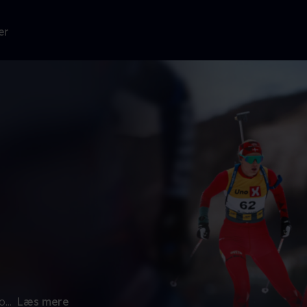
er
o
...
Læs mere