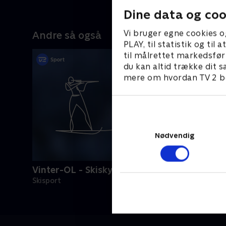
Dine data og coo
Vi bruger egne cookies o
Andre så også
PLAY, til statistik og ti
til målrettet markedsfør
du kan altid trække dit s
mere om hvordan TV 2 be
Nødvendig
Vinter-OL - Skiskydning
Skisport