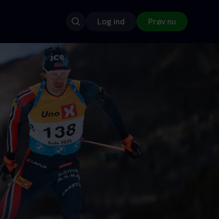
Log ind
Prøv nu