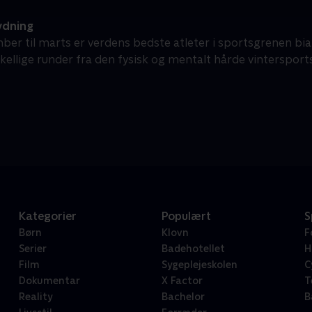
ydning
ber til marts er verdens bedste atleter i sportsgrenen b
skellige runder fra den fysisk og mentalt hårde vintersport
Kategorier
Populært
S
Børn
Klovn
F
Serier
Badehotellet
H
Film
Sygeplejeskolen
C
Dokumentar
X Factor
T
Reality
Bachelor
B