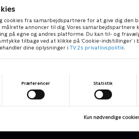
kies
g cookies fra samarbejdspartnere for at give dig den b
l at målrette annoncer til dig. Vores samarbejdspartner
ing på egne og andres platforme. Du kan til- og fravæl
amtykke tilbage ved at klikke på ’Cookie-indstillinger’ i
handler dine oplysninger i
TV 2s privatlivspolitik
.
Samtykkevalg
Præferencer
Statistik
Vinter-OL - Ski mountaineering
V
Skisport
S
Kun nødvendige cookie