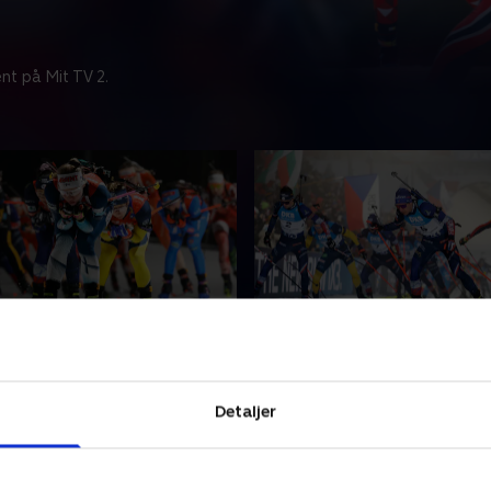
nt på Mit TV 2.
art (k), Nove Mesto
Fællesstart (m), Nove M
iske skisportsområde Nove
Det tjekkiske skisportsomr
gger sne til denne afdeling
Mestro lægger sne til denne
Detaljer
Cuppen. Her vil nogle af
af World Cuppen. Her vil nog
edste skiskytter konkurrere
verdens bedste skiskytter 
e point.
om vigtige point.
 2026 • 46 min
25. januar 2026 • 48 min