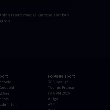
iathlon i færd med at kæmpe. Her kan
sgren.
port
Populær sport
odbold
3F Superliga
åndbold
Tour de France
ykling
FIFA VM 2026
ennis
A Liga
adminton
ATP