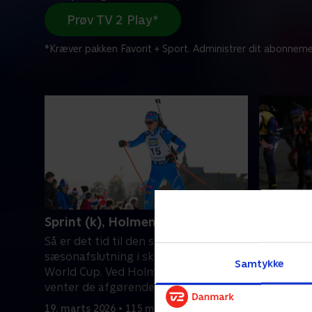
Prøv TV 2 Play*
*Kræver pakken Favorit + Sport. Administrer dit abonneme
Sprint (k), Holmenkollen
Fællesst
Så er det tid til den spændende
Det tjekk
sæsonafslutning i skiskydningens
Mestro læ
Samtykke
World Cup. Ved Holmenkollen i Oslo
af World 
venter de afgørende løb.
verdens b
om vigtig
19. marts 2026 • 115 min
25. januar