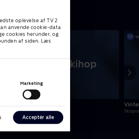
edste oplevelse af TV 2
e kan anvende cookie-data
ge cookies herunder, og
 bunden af siden. Læs
Marketing
inter-OL - Skihop
Vinte
kisport
Skispo
s
Acceptér alle