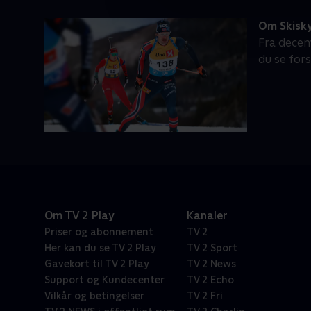
Om Skisk
Fra decem
du se for
Om TV 2 Play
Kanaler
Priser og abonnement
TV 2
Her kan du se TV 2 Play
TV 2 Sport
Gavekort til TV 2 Play
TV 2 News
Support og Kundecenter
TV 2 Echo
Vilkår og betingelser
TV 2 Fri