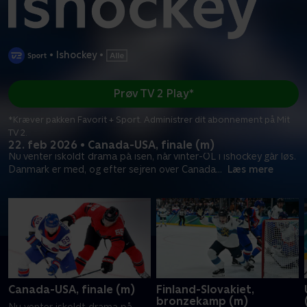
•
Ishockey
•
Prøv TV 2 Play*
*Kræver pakken Favorit + Sport. Administrer dit abonnement på Mit
TV 2.
22. feb 2026 • Canada-USA, finale (m)
Nu venter iskoldt drama på isen, når vinter-OL i ishockey går løs.
Danmark er med, og efter sejren over Canada
...
Læs mere
Canada-USA, finale (m)
Finland-Slovakiet,
bronzekamp (m)
Nu venter iskoldt drama på