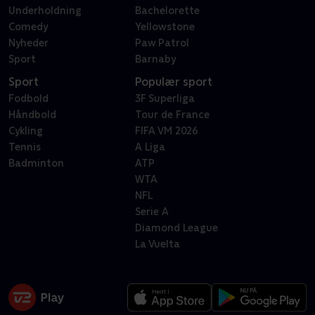
Underholdning
Bachelorette
Comedy
Yellowstone
Nyheder
Paw Patrol
Sport
Barnaby
Sport
Populær sport
Fodbold
3F Superliga
Håndbold
Tour de France
Cykling
FIFA VM 2026
Tennis
A Liga
Badminton
ATP
WTA
NFL
Serie A
Diamond League
La Vuelta