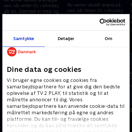
Nu venter iskoldt drama på
isen, når vinter-OL i ishockey
isen, når Vinter-OL i ishockey
går løs. Danmark er med, og
går løs. Danmark er med, og
efter sejren over Canada sidste
efter sejren over Canada sidste
år, er der drømme om dansk
22. februar 2026 • 198 min
år, er der drømme om dansk
succes til OL.
21. februar 2026 • 103 min
succes til OL.
Samtykke
Detaljer
Om
Andre så også
Dine data og cookies
Vi bruger egne cookies og cookies fra
samarbejdspartnere for at give dig den bedste
oplevelse af TV 2 PLAY, til statistik og til at
målrette annoncer til dig. Vores
samarbejdspartnere kan anvende cookie-data til
Vinter-OL - Højdepunkter
Vinter-OL - 
målrettet markedsføring på egne og andres
Sport
Skøjteløb
platforme. Du kan til- og fravælge cookies
herunder, og du kan altid trække dit samtykke