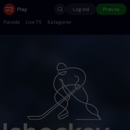
Log ind
Prøv nu
Forside
Live TV
Kategorier