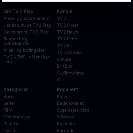
Om TV 2 Play
Kanaler
Priser og abonnement
TV 2
Her kan du se TV 2 Play
TV 2 Sport
Gavekort til TV 2 Play
TV 2 News
Support og
TV 2 Echo
Kundecenter
TV 2 Fri
Vilkår og betingelser
TV 2 Charlie
TV 2 NEWS i offentligt
C More
rum
BritBox
SkyShowtime
Oiii
Kategorier
Populært
Børn
Klovn
Serier
Badehotellet
Film
Sygeplejeskolen
Dokumentar
X Factor
Reality
Bachelor
Livsstil
Forræder