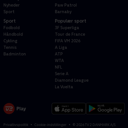
Nyheder
Paw Patrol
Sport
Barnaby
Sport
Populær sport
Fodbold
3F Superliga
Håndbold
Tour de France
Cykling
FIFA VM 2026
Tennis
A Liga
Badminton
ATP
WTA
NFL
Serie A
Diamond League
La Vuelta
Privatlivspolitik
Cookie-indstillinger
©
2026
TV 2 DANMARK A/S