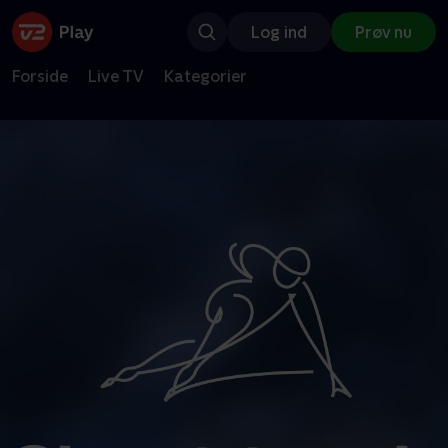
Log ind
Prøv nu
Forside
Live TV
Kategorier