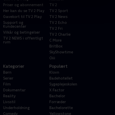
Priser og abonnement
TV 2
Her kan du se TV 2 Play
TV 2 Sport
Gavekort til TV 2 Play
TV 2 News
Support og
TV 2 Echo
Kundecenter
TV 2 Fri
Vilkår og betingelser
TV 2 Charlie
TV 2 NEWS i offentligt
C More
rum
BritBox
SkyShowtime
Oiii
Kategorier
Populært
Børn
Klovn
Serier
Badehotellet
Film
Sygeplejeskolen
Dokumentar
X Factor
Reality
Bachelor
Livsstil
Forræder
Underholdning
Bachelorette
Comedy
Yellowstone