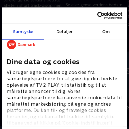
Se eller gense verdens bedste
atleter i short track-disciplinen,
atleter i short track-disciplinen,
der kæmper om prestigefyldt
der kæmper om prestigefyldt
OL-metal i Italien.
OL-metal i Italien.
20. februar 2026 • 28 min
20. februar 2026 • 51 min
Samtykke
Detaljer
Om
Andre så også
Dine data og cookies
Vi bruger egne cookies og cookies fra
samarbejdspartnere for at give dig den bedste
oplevelse af TV 2 PLAY, til statistik og til at
målrette annoncer til dig. Vores
samarbejdspartnere kan anvende cookie-data til
målrettet markedsføring på egne og andres
Vinter-OL - Kunstskøjteløb
Vinter-OL - 
platforme. Du kan til- og fravælge cookies
Skøjteløb
Skisport
herunder, og du kan altid trække dit samtykke
tilbage ved at klikke på ’Cookie-indstillinger’ i