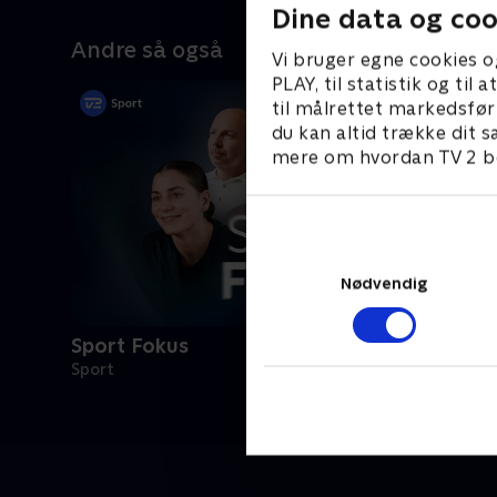
Dine data og coo
Andre så også
Vi bruger egne cookies o
PLAY, til statistik og ti
til målrettet markedsfør
du kan altid trække dit s
mere om hvordan TV 2 be
Nødvendig
Sport Fokus
Sport