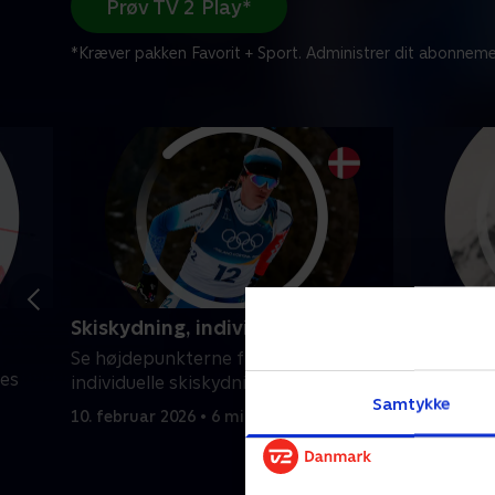
Prøv TV 2 Play*
*Kræver pakken Favorit + Sport. Administrer dit abonneme
Skiskydning, individuelt (m)
Freestyl
Se højdepunkterne fra herrernes
Se højde
nes
individuelle skiskydning.
freestyle 
Samtykke
Italien.
10. februar 2026 • 6 min
10. februa