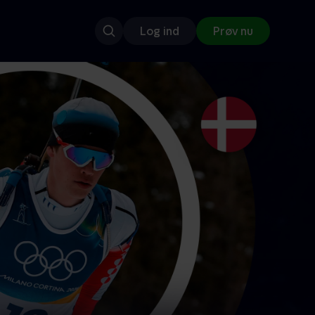
Log ind
Prøv nu