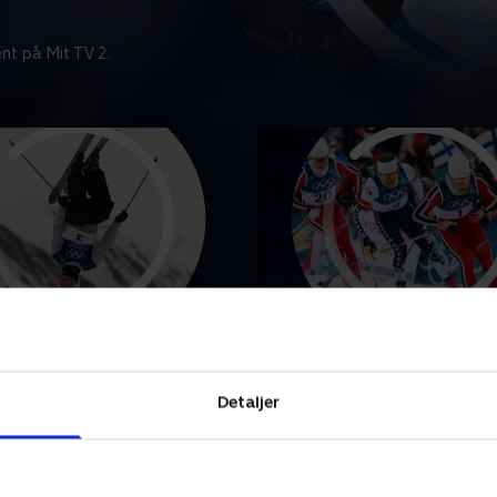
nt på Mit TV 2.
e - Slopestyle (m)
Langrend - Sprint (m)
punkterne fra mændenes
Se højdepunkterne fra mæ
i slopestyle ved Vinter-OL i
sprint i langrend.
Detaljer
10. februar 2026 • 5 min
r 2026 • 5 min