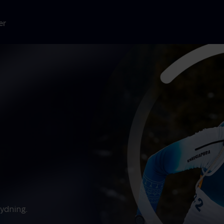
er
kydning.