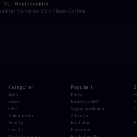
r-OL - Højdepunkter
unkter fra vinter-OL i Milano Cortina.
Kategorier
Populært
S
Børn
Klovn
F
Serier
Badehotellet
H
Film
Sygeplejeskolen
C
Dokumentar
X Factor
T
Reality
Bachelor
B
Livsstil
Forræder
Underholdning
Bachelorette