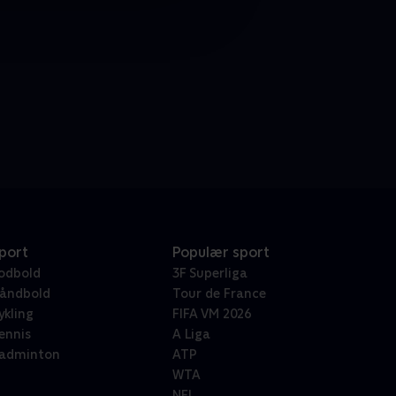
port
Populær sport
odbold
3F Superliga
åndbold
Tour de France
ykling
FIFA VM 2026
ennis
A Liga
adminton
ATP
WTA
NFL