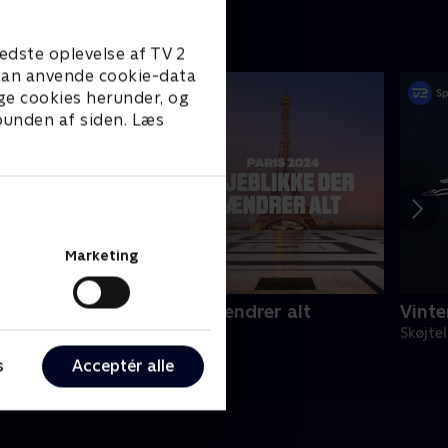
edste oplevelse af TV 2
e kan anvende cookie-data
ge cookies herunder, og
 bunden af siden. Læs
Marketing
aris 2024 - øjeblikke der ændrer alt
Vinte
024 • Sport • 28 min
Skøjte
s
Acceptér alle