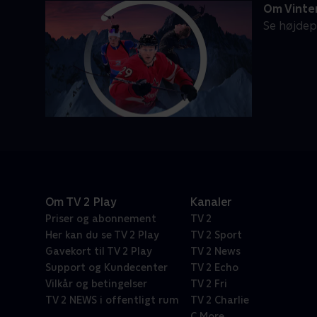
Om Vinte
Se højdep
Om TV 2 Play
Kanaler
Priser og abonnement
TV 2
Her kan du se TV 2 Play
TV 2 Sport
Gavekort til TV 2 Play
TV 2 News
Support og Kundecenter
TV 2 Echo
Vilkår og betingelser
TV 2 Fri
TV 2 NEWS i offentligt rum
TV 2 Charlie
C More