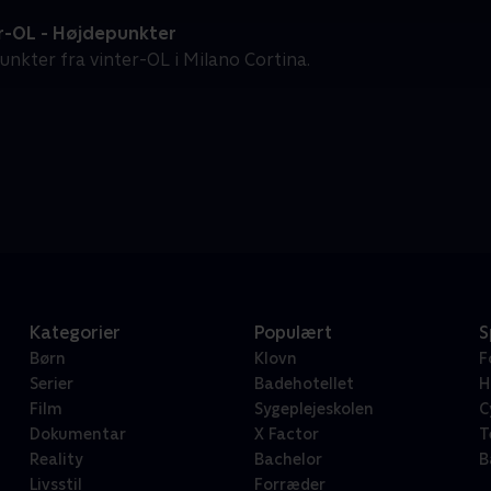
r-OL - Højdepunkter
unkter fra vinter-OL i Milano Cortina.
Kategorier
Populært
S
Børn
Klovn
F
Serier
Badehotellet
H
Film
Sygeplejeskolen
C
Dokumentar
X Factor
T
Reality
Bachelor
B
Livsstil
Forræder