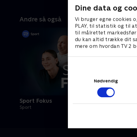
Dine data og coo
Andre så også
Vi bruger egne cookies o
PLAY, til statistik og ti
til målrettet markedsfør
du kan altid trække dit s
mere om hvordan TV 2 be
Nødvendig
Sport Fokus
Sport