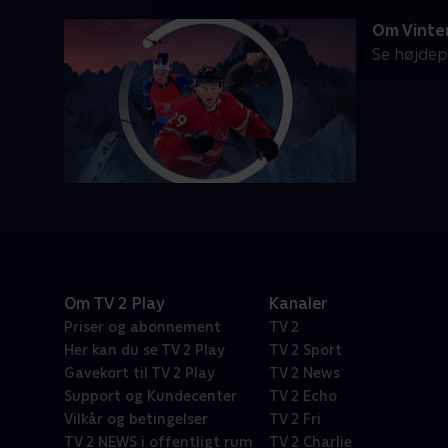
Om Vinte
Se højdep
Om TV 2 Play
Kanaler
Priser og abonnement
TV 2
Her kan du se TV 2 Play
TV 2 Sport
Gavekort til TV 2 Play
TV 2 News
Support og Kundecenter
TV 2 Echo
Vilkår og betingelser
TV 2 Fri
TV 2 NEWS i offentligt rum
TV 2 Charlie