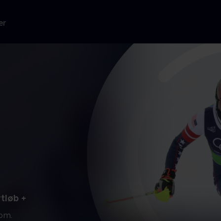
er
rtløb +
lom.