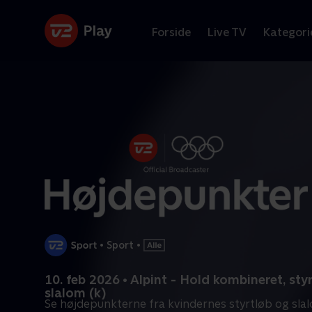
Forside
Live TV
Kategori
•
Sport
•
10. feb 2026 • Alpint - Hold kombineret, sty
slalom (k)
Se højdepunkterne fra kvindernes styrtløb og sla