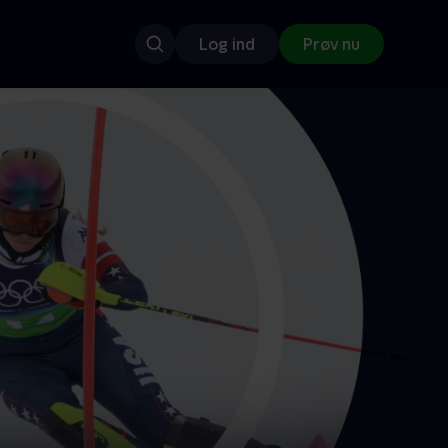
Log ind
Prøv nu