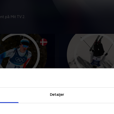
nt på Mit TV 2.
ing, individuelt (m)
Freestyle - Slopestyle (m
unkterne fra herrernes
Se højdepunkterne fra mæ
le skiskydning.
freestyle i slopestyle ved Vi
Detaljer
Italien.
r 2026 • 6 min
10. februar 2026 • 5 min