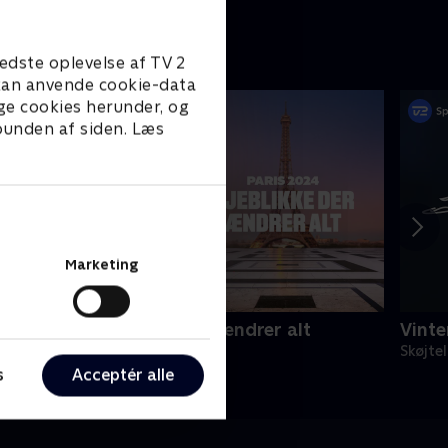
edste oplevelse af TV 2
e kan anvende cookie-data
ge cookies herunder, og
 bunden af siden. Læs
Marketing
aris 2024 - øjeblikke der ændrer alt
Vinte
024 • Sport • 28 min
Skøjte
s
Acceptér alle