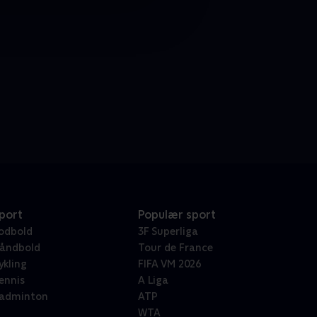
port
Populær sport
odbold
3F Superliga
åndbold
Tour de France
ykling
FIFA VM 2026
ennis
A Liga
adminton
ATP
WTA