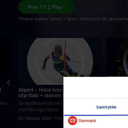
Prøv TV 2 Play*
*Kræver pakken Favorit + Sport. Administrer dit abonneme
l
Alpint - Hold kombineret,
Skiskydn
styrtløb + slalom (k)
Se højdep
ld i
Se højdepunkterne fra kvindernes
individuel
Samtykke
styrtløb og slalom.
10. februa
10. februar 2026 • 5 min