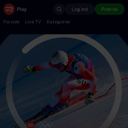
Log ind
Prøv nu
Forside
Live TV
Kategorier