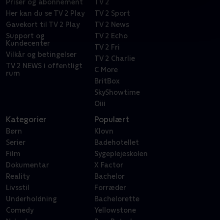
Priser og abonnement
TV 2
Her kan du se TV 2 Play
TV 2 Sport
Gavekort til TV 2 Play
TV 2 News
Support og
TV 2 Echo
Kundecenter
TV 2 Fri
Vilkår og betingelser
TV 2 Charlie
TV 2 NEWS i offentligt
C More
rum
BritBox
SkyShowtime
Oiii
Kategorier
Populært
Børn
Klovn
Serier
Badehotellet
Film
Sygeplejeskolen
Dokumentar
X Factor
Reality
Bachelor
Livsstil
Forræder
Underholdning
Bachelorette
Comedy
Yellowstone