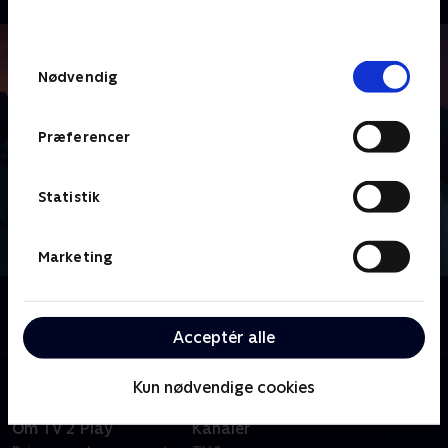
behandler dine oplysninger i
TV 2s privatlivspolitik
.
Samtykkevalg
Nødvendig
Præferencer
Statistik
Marketing
Om Vinter-OL - Højdepunkter
Se højdepunkter fra vinter-OL i Milano Cortina.
Acceptér alle
Kun nødvendige cookies
Om TV 2 Play
Kanaler