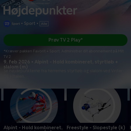
•
Sport
•
Prøv TV 2 Play*
*Kræver pakken Favorit + Sport. Administrer dit abonnement på Mit
TV 2.
9. feb 2026 • Alpint - Hold kombineret, styrtløb +
slalom (m)
Se højdepunkterne fra herrernes styrtløb og slalom ved Vinter-
OL i Italien.
Alpint - Hold kombineret,
Freestyle - Slopestyle (k)