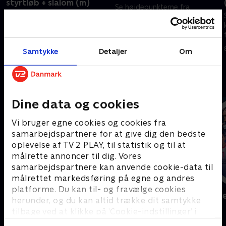
styrtløb + slalom (m)
Se højdepunkterne fra
Se højdepunkterne fra
kvindernes freestyle i
herrernes styrtløb og slalom
slopestyle ved Vinter-OL i
ved Vinter-OL i Italien.
Italien.
9. februar 2026 • 6 min
9. februar 2026 • 5 min
Samtykke
Detaljer
Om
Andre så også
Dine data og cookies
Vi bruger egne cookies og cookies fra
samarbejdspartnere for at give dig den bedste
oplevelse af TV 2 PLAY, til statistik og til at
målrette annoncer til dig. Vores
samarbejdspartnere kan anvende cookie-data til
målrettet markedsføring på egne og andres
platforme. Du kan til- og fravælge cookies
Sport Fokus
Højdepunkt
herunder, og du kan altid trække dit samtykke
Sport
Sport
tilbage ved at klikke på ’Cookie-indstillinger’ i
bunden af siden. Læs mere om hvordan TV 2