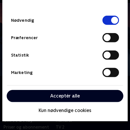
behandler dine oplysninger i
TV 2s privatlivspolitik
.
Samtykkevalg
Nødvendig
Præferencer
Statistik
Marketing
Om Vinter-OL - Højdepunkter
Se højdepunkter fra vinter-OL i Milano Cortina.
Acceptér alle
Kun nødvendige cookies
Om TV 2 Play
Kanaler
Priser og abonnement
TV 2