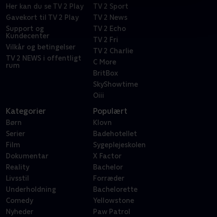
Her kan du se TV 2 Play
TV 2 Sport
Gavekort til TV 2 Play
TV 2 News
Support og
TV 2 Echo
Kundecenter
TV 2 Fri
Vilkår og betingelser
TV 2 Charlie
TV 2 NEWS i offentligt
C More
rum
BritBox
SkyShowtime
Oiii
Kategorier
Populært
Børn
Klovn
Serier
Badehotellet
Film
Sygeplejeskolen
Dokumentar
X Factor
Reality
Bachelor
Livsstil
Forræder
Underholdning
Bachelorette
Comedy
Yellowstone
Nyheder
Paw Patrol