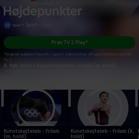
•
Sport
•
Prøv TV 2 Play*
*Kræver pakken Favorit + Sport. Administrer dit abonnement på Mit
TV 2.
8. feb 2026 • Kunstskøjteløb - Friløb (m, hold)
Se højdepunkterne fra kunstskøjteløb - her med friløb for
mænd.
Kunstskøjteløb - Friløb
Kunstskøjteløb - Friløb (k,
(m, hold)
hold)