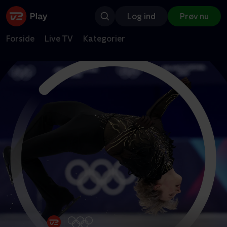
Log ind
Prøv nu
Forside
Live TV
Kategorier