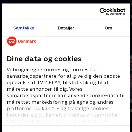
Se højdepunkterne fra
Se højdepunkterne fra
kunstskøjteløb - her med friløb
kunstskøjteløb - her med friløb
for mænd.
for kvinder.
8. februar 2026 • 5 min
8. februar 2026 • 5 min
Samtykke
Detaljer
Om
Andre så også
Dine data og cookies
Vi bruger egne cookies og cookies fra
samarbejdspartnere for at give dig den bedste
oplevelse af TV 2 PLAY, til statistik og til at
målrette annoncer til dig. Vores
samarbejdspartnere kan anvende cookie-data til
målrettet markedsføring på egne og andres
platforme. Du kan til- og fravælge cookies
Sport Fokus
Højdepunkt
herunder, og du kan altid trække dit samtykke
Sport
Sport
tilbage ved at klikke på ’Cookie-indstillinger’ i
bunden af siden. Læs mere om hvordan TV 2