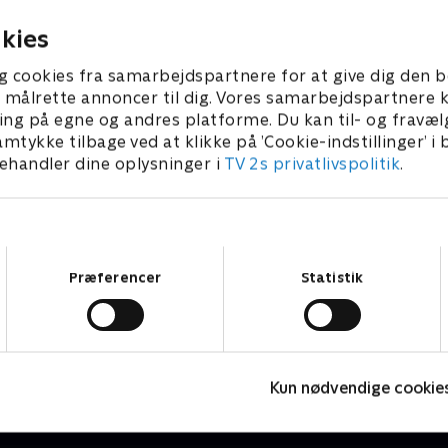
r 2026 • 214 min
kies
g cookies fra samarbejdspartnere for at give dig den b
l at målrette annoncer til dig. Vores samarbejdspartner
ing på egne og andres platforme. Du kan til- og fravæl
amtykke tilbage ved at klikke på ’Cookie-indstillinger’ i
handler dine oplysninger i
TV 2s privatlivspolitik
.
Samtykkevalg
Præferencer
Statistik
Prytz på prøve
V
Amerikansk fodbold
S
Kun nødvendige cookie