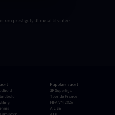
er om prestigefyldt metal til vinter-
port
Populær sport
odbold
3F Superliga
åndbold
Tour de France
ykling
FIFA VM 2026
ennis
A Liga
adminton
ATP