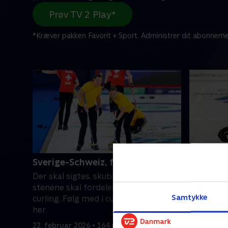
Prøv TV 2 Play*
*Kræver pakken Favorit + Sport. Administrer dit abonneme
Sverige-Schweiz, finale (k)
Storbrit
(m)
Der skal sigtes, skubbes og fejes, når
Der skal s
stenene skal fordeles rundt på isen i
stenene sk
Samtykke
curling. Følg med i curling til vinter-OL
curling. F
her.
her.
22. februar 2026 • 164 min