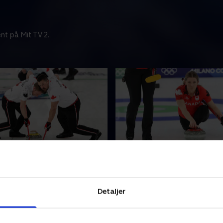
nt på Mit TV 2.
annien-Canada, finale
Canada-USA, bronzekam
Der skal sigtes, skubbes og f
igtes, skubbes og fejes, når
stenene skal fordeles rundt 
Detaljer
al fordeles rundt på isen i
curling. Følg med i curling ti
ølg med i curling til vinter-OL
her.
21. februar 2026 • 157 min