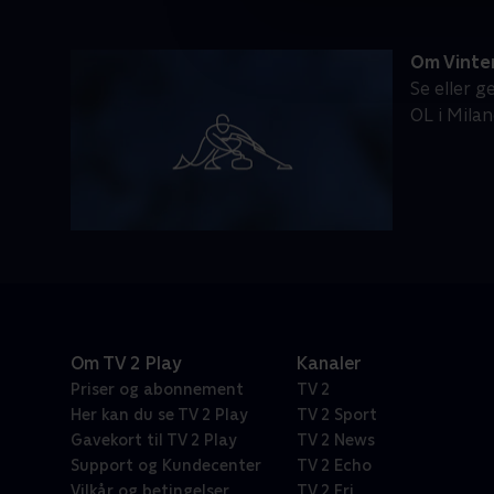
Om Vinter
Se eller g
OL i Milan
Om TV 2 Play
Kanaler
Priser og abonnement
TV 2
Her kan du se TV 2 Play
TV 2 Sport
Gavekort til TV 2 Play
TV 2 News
Support og Kundecenter
TV 2 Echo
Vilkår og betingelser
TV 2 Fri