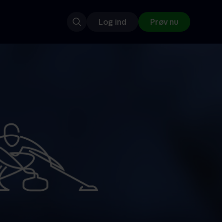
Log ind
Prøv nu