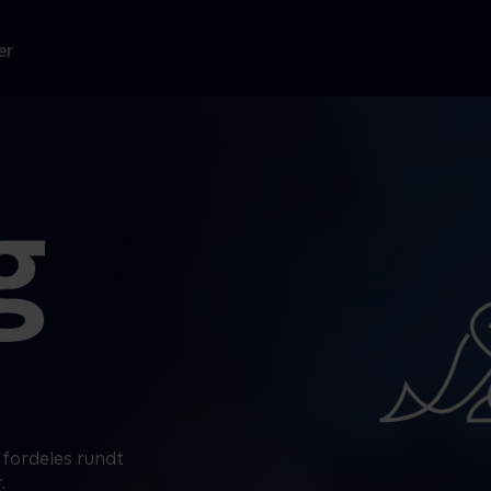
er
l fordeles rundt
.