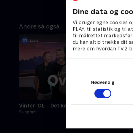
21. februa
Dine data og coo
Vi bruger egne cookies o
Andre så også
PLAY, til statistik og ti
til målrettet markedsfør
du kan altid trække dit s
mere om hvordan TV 2 be
Nødvendig
Vinter-OL - Det kølige overblik
Skisport