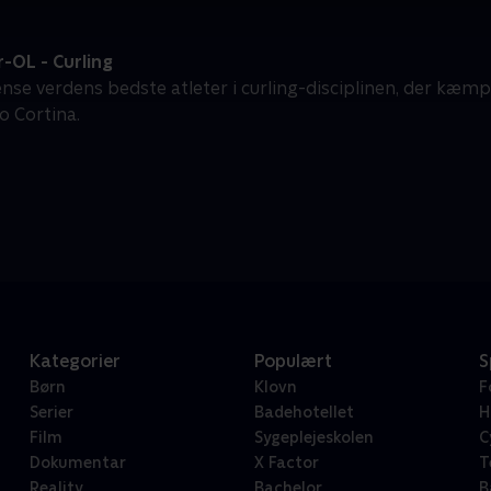
-OL - Curling
ense verdens bedste atleter i curling-disciplinen, der kæmp
o Cortina.
Kategorier
Populært
S
Børn
Klovn
F
Serier
Badehotellet
H
Film
Sygeplejeskolen
C
Dokumentar
X Factor
T
Reality
Bachelor
B