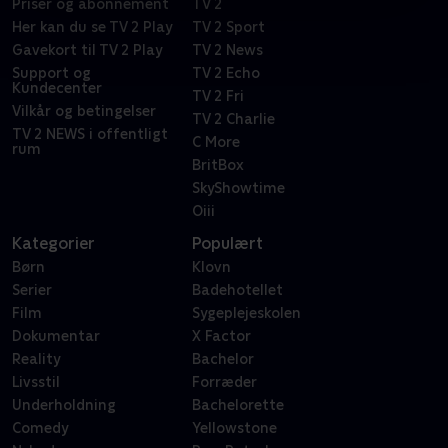
Priser og abonnement
TV 2
Her kan du se TV 2 Play
TV 2 Sport
Gavekort til TV 2 Play
TV 2 News
Support og
TV 2 Echo
Kundecenter
TV 2 Fri
Vilkår og betingelser
TV 2 Charlie
TV 2 NEWS i offentligt
C More
rum
BritBox
SkyShowtime
Oiii
Kategorier
Populært
Børn
Klovn
Serier
Badehotellet
Film
Sygeplejeskolen
Dokumentar
X Factor
Reality
Bachelor
Livsstil
Forræder
Underholdning
Bachelorette
Comedy
Yellowstone