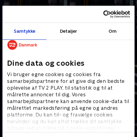
Tilføjet i går
4. august
5. august
Se 19.30-nyhederne fra TV2
Se 19.30-nyhederne fra TV2
ØSTJYLLAND.
Samtykke
Detaljer
Om
ØSTJYLLAND.
4. august 2026 • 22 min
I går • 21 min
Andre så også
Dine data og cookies
Vi bruger egne cookies og cookies fra
samarbejdspartnere for at give dig den bedste
oplevelse af TV 2 PLAY, til statistik og til at
målrette annoncer til dig. Vores
samarbejdspartnere kan anvende cookie-data til
målrettet markedsføring på egne og andres
platforme. Du kan til- og fravælge cookies
herunder, og du kan altid trække dit samtykke
19 News
Sporten - se
tilbage ved at klikke på ’Cookie-indstillinger’ i
Nyheder
Nyheder & Maga
bunden af siden. Læs mere om hvordan TV 2