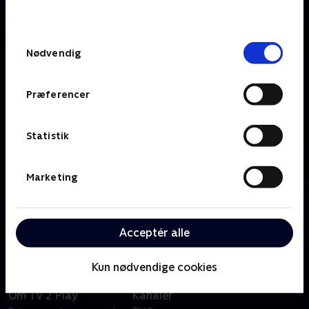
behandler dine oplysninger i
TV 2s privatlivspolitik
.
Samtykkevalg
Nødvendig
Præferencer
Statistik
Marketing
Om TV2 ØSTJYLLAND
Se 19.30-nyhederne fra TV2 ØSTJYLLAND.
Acceptér alle
Kun nødvendige cookies
Om TV 2 Play
Kanaler