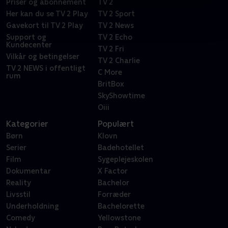
Priser og abonnement
TV 2
Her kan du se TV 2 Play
TV 2 Sport
Gavekort til TV 2 Play
TV 2 News
Support og
TV 2 Echo
Kundecenter
TV 2 Fri
Vilkår og betingelser
TV 2 Charlie
TV 2 NEWS i offentligt
C More
rum
BritBox
SkyShowtime
Oiii
Kategorier
Populært
Børn
Klovn
Serier
Badehotellet
Film
Sygeplejeskolen
Dokumentar
X Factor
Reality
Bachelor
Livsstil
Forræder
Underholdning
Bachelorette
Comedy
Yellowstone