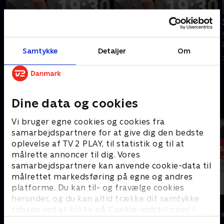
Tilføjet i går
4. august
5. august
Se 19.30-nyhederne fra TV2
Se 19.30-nyhederne fra TV2
ØST.
Samtykke
Detaljer
Om
ØST.
4. august 2026 • 23 min
I går • 24 min
Andre så også
Dine data og cookies
Vi bruger egne cookies og cookies fra
samarbejdspartnere for at give dig den bedste
oplevelse af TV 2 PLAY, til statistik og til at
målrette annoncer til dig. Vores
samarbejdspartnere kan anvende cookie-data til
målrettet markedsføring på egne og andres
platforme. Du kan til- og fravælge cookies
herunder, og du kan altid trække dit samtykke
19 News
7 News
tilbage ved at klikke på ’Cookie-indstillinger’ i
Nyheder
Nyheder & Maga
bunden af siden. Læs mere om hvordan TV 2