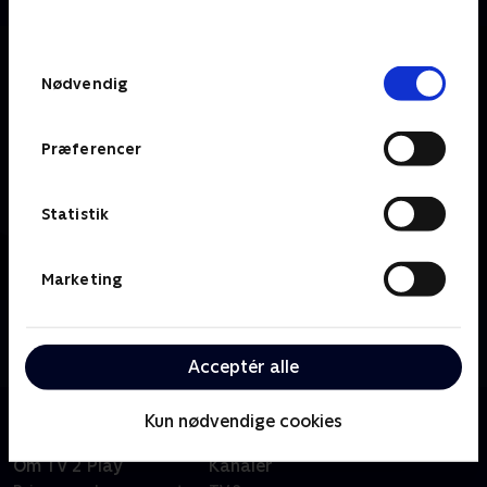
behandler dine oplysninger i
TV 2s privatlivspolitik
.
Samtykkevalg
Nødvendig
Præferencer
Statistik
Marketing
Om TV2 ØST
Se indhold fra TV2 ØST.
Acceptér alle
Kun nødvendige cookies
Om TV 2 Play
Kanaler