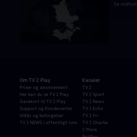
Se indhol
Om TV 2 Play
Kanaler
Priser og abonnement
TV 2
Her kan du se TV 2 Play
TV 2 Sport
Gavekort til TV 2 Play
TV 2 News
Support og Kundecenter
TV 2 Echo
Vilkår og betingelser
TV 2 Fri
TV 2 NEWS i offentligt rum
TV 2 Charlie
C More
BritBox