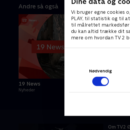
Dine data og coo
Andre så også
Vi bruger egne cookies o
PLAY, til statistik og ti
til målrettet markedsfør
du kan altid trække dit s
mere om hvordan TV 2 be
Nødvendig
19 News
Nyheder
Om TV2 