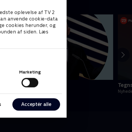
edste oplevelse af TV 2
e kan anvende cookie-data
ge cookies herunder, og
 bunden af siden. Læs
Marketing
porten - seneste nyt
Tegns
yheder & Magasiner
Nyhede
s
Acceptér alle