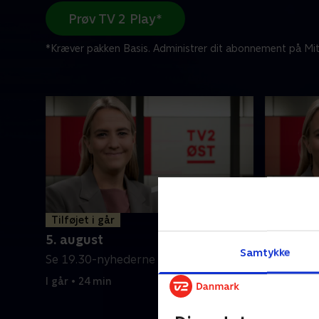
Prøv TV 2 Play*
*Kræver pakken Basis. Administrer dit abonnement på Mit
Tilføjet i går
4. augus
5. august
Se 19.30-
Samtykke
Se 19.30-nyhederne fra TV2 ØST.
4. august 
I går • 24 min