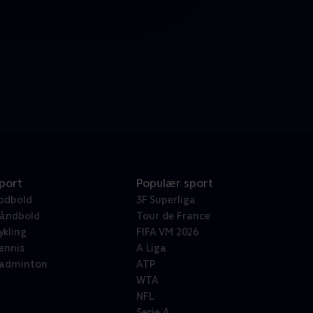
port
Populær sport
odbold
3F Superliga
åndbold
Tour de France
ykling
FIFA VM 2026
ennis
A Liga
adminton
ATP
WTA
NFL
Serie A