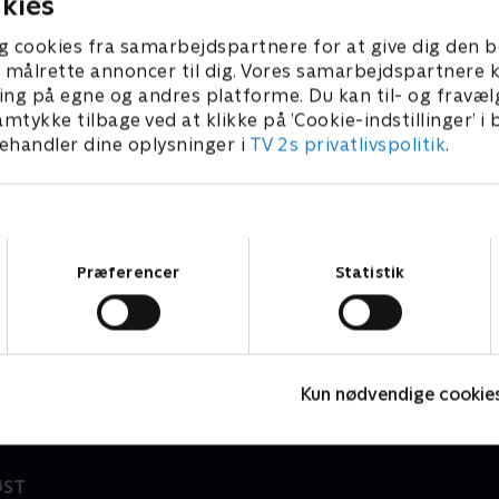
kies
g cookies fra samarbejdspartnere for at give dig den b
l at målrette annoncer til dig. Vores samarbejdspartner
ing på egne og andres platforme. Du kan til- og fravæl
amtykke tilbage ved at klikke på ’Cookie-indstillinger’ i
handler dine oplysninger i
TV 2s privatlivspolitik
.
Samtykkevalg
Præferencer
Statistik
7 News
S
Nyheder
N
Kun nødvendige cookie
ØST