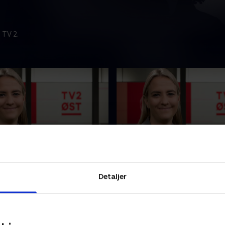
 TV 2.
t
3. august
nyhederne fra TV2 ØST.
Se 19.30-nyhederne fra TV2
Detaljer
2026 • 23 min
3. august 2026 • 23 min