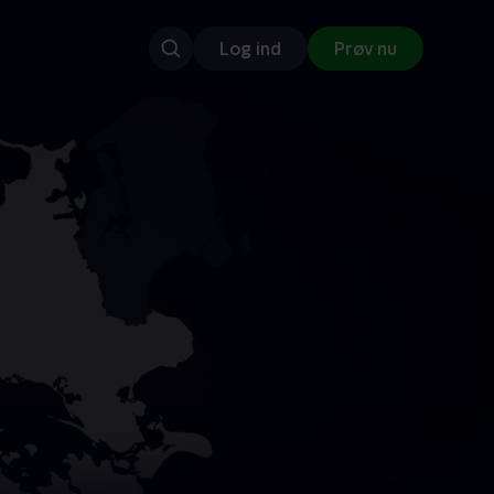
Log ind
Prøv nu