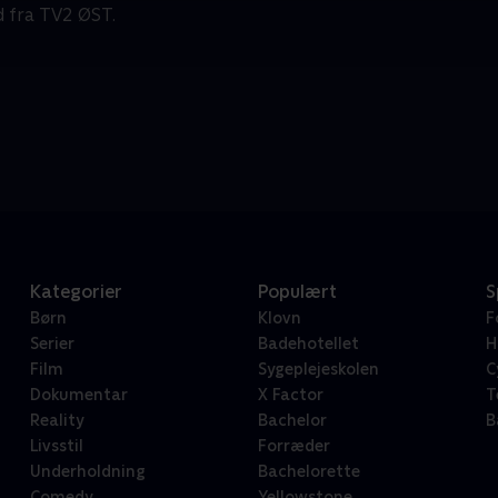
d fra TV2 ØST.
Kategorier
Populært
S
Børn
Klovn
F
Serier
Badehotellet
H
Film
Sygeplejeskolen
C
Dokumentar
X Factor
T
Reality
Bachelor
B
Livsstil
Forræder
Underholdning
Bachelorette
Comedy
Yellowstone