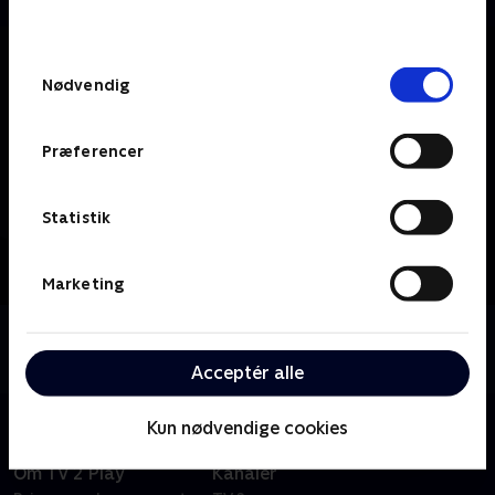
behandler dine oplysninger i
TV 2s privatlivspolitik
.
Samtykkevalg
Nødvendig
Præferencer
Statistik
Marketing
Om TV2 ØST
Se indhold fra TV2 ØST.
Acceptér alle
Kun nødvendige cookies
Om TV 2 Play
Kanaler