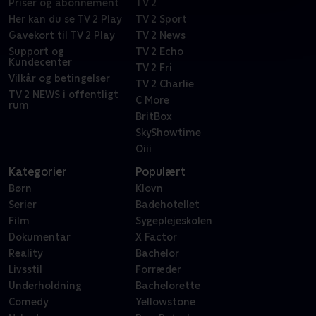
Priser og abonnement
TV 2
Her kan du se TV 2 Play
TV 2 Sport
Gavekort til TV 2 Play
TV 2 News
Support og
TV 2 Echo
Kundecenter
TV 2 Fri
Vilkår og betingelser
TV 2 Charlie
TV 2 NEWS i offentligt
C More
rum
BritBox
SkyShowtime
Oiii
Kategorier
Populært
Børn
Klovn
Serier
Badehotellet
Film
Sygeplejeskolen
Dokumentar
X Factor
Reality
Bachelor
Livsstil
Forræder
Underholdning
Bachelorette
Comedy
Yellowstone