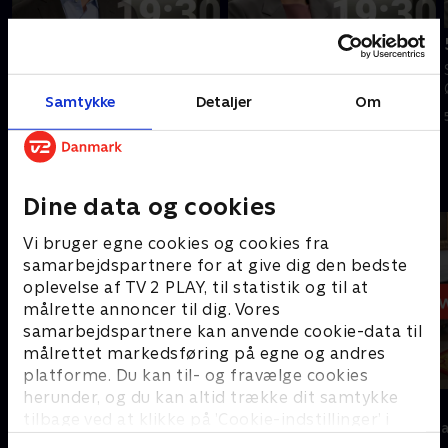
Tilføjet i dag
Tilføjet i går
7. august
6. august
Se 19.30-nyhederne fra TV2
Se 19.30-nyhederne fra TV2
Samtykke
Detaljer
Om
ØST.
ØST.
I dag • 22 min
I går • 23 min
Andre så også
Dine data og cookies
Vi bruger egne cookies og cookies fra
samarbejdspartnere for at give dig den bedste
oplevelse af TV 2 PLAY, til statistik og til at
målrette annoncer til dig. Vores
samarbejdspartnere kan anvende cookie-data til
målrettet markedsføring på egne og andres
platforme. Du kan til- og fravælge cookies
herunder, og du kan altid trække dit samtykke
19 News
7 News
tilbage ved at klikke på ’Cookie-indstillinger’ i
Nyheder
Nyheder & Maga
bunden af siden. Læs mere om hvordan TV 2