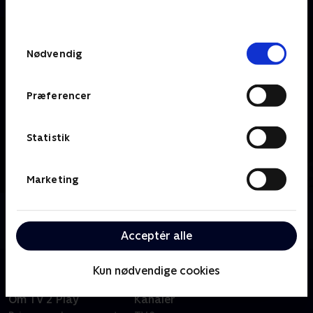
behandler dine oplysninger i
TV 2s privatlivspolitik
.
Samtykkevalg
Nødvendig
Præferencer
Statistik
Marketing
Om TV MIDTVEST
Se 19.30-nyhederne fra TV MIDTVEST.
Acceptér alle
Kun nødvendige cookies
Om TV 2 Play
Kanaler