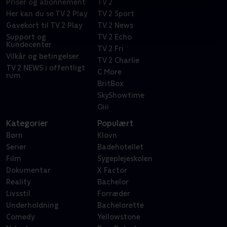
Priser og abonnement
TV 2
Her kan du se TV 2 Play
TV 2 Sport
Gavekort til TV 2 Play
TV 2 News
Support og
TV 2 Echo
Kundecenter
TV 2 Fri
Vilkår og betingelser
TV 2 Charlie
TV 2 NEWS i offentligt
C More
rum
BritBox
SkyShowtime
Oiii
Kategorier
Populært
Børn
Klovn
Serier
Badehotellet
Film
Sygeplejeskolen
Dokumentar
X Factor
Reality
Bachelor
Livsstil
Forræder
Underholdning
Bachelorette
Comedy
Yellowstone