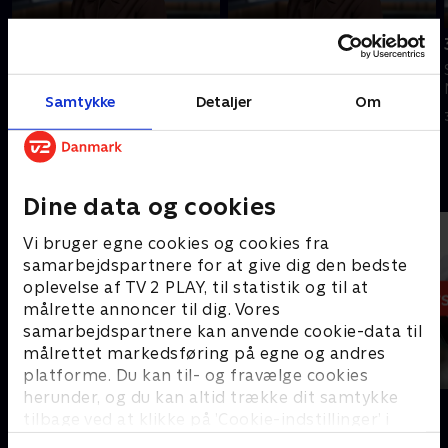
Tilføjet i går
4. august
5. august
Se 19.30-nyhederne fra TV
Se 19.30-nyhederne fra TV
MIDTVEST.
Samtykke
Detaljer
Om
MIDTVEST.
4. august 2026 • 22 min
I går • 22 min
Andre så også
Dine data og cookies
Vi bruger egne cookies og cookies fra
samarbejdspartnere for at give dig den bedste
oplevelse af TV 2 PLAY, til statistik og til at
målrette annoncer til dig. Vores
samarbejdspartnere kan anvende cookie-data til
målrettet markedsføring på egne og andres
platforme. Du kan til- og fravælge cookies
herunder, og du kan altid trække dit samtykke
19 News
7 News
tilbage ved at klikke på ’Cookie-indstillinger’ i
Nyheder
Nyheder
bunden af siden. Læs mere om hvordan TV 2