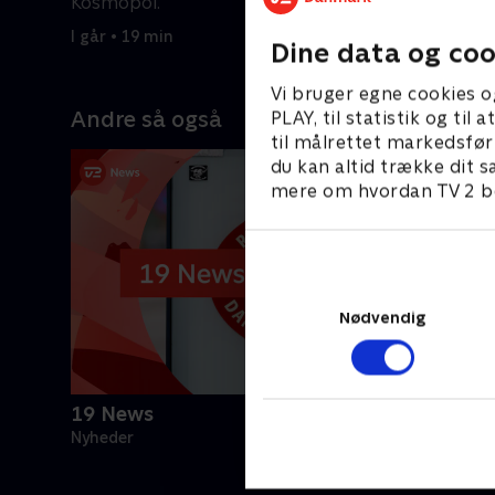
Kosmopol.
6. august 
I går • 19 min
Dine data og coo
Vi bruger egne cookies o
Andre så også
PLAY, til statistik og ti
til målrettet markedsfør
du kan altid trække dit s
mere om hvordan TV 2 be
Nødvendig
19 News
Nyheder