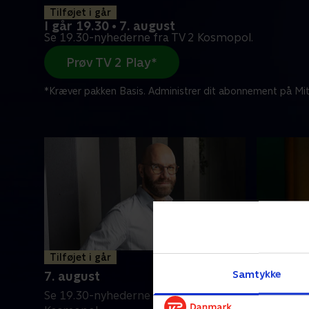
Tilføjet i går
I går 19.30 • 7. august
Se 19.30-nyhederne fra TV 2 Kosmopol.
Prøv TV 2 Play*
*Kræver pakken Basis. Administrer dit abonnement på Mit
Tilføjet i går
6. augus
Samtykke
7. august
Se 19.30-
Se 19.30-nyhederne fra TV 2
Kosmopol