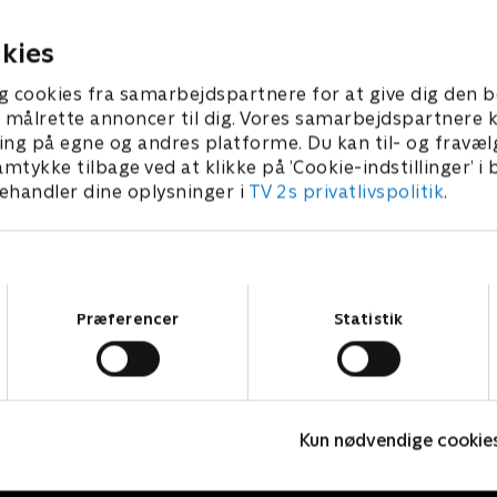
2026 • 23 min
5. august 2026 • 22 min
kies
g cookies fra samarbejdspartnere for at give dig den b
l at målrette annoncer til dig. Vores samarbejdspartner
ing på egne og andres platforme. Du kan til- og fravæl
amtykke tilbage ved at klikke på ’Cookie-indstillinger’ i
handler dine oplysninger i
TV 2s privatlivspolitik
.
Samtykkevalg
Præferencer
Statistik
Tegnsprogstolket
S
Kun nødvendige cookie
Nyheder & Magasiner
N