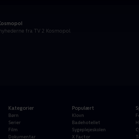
Kosmopol
nyhederne fra TV 2 Kosmopol.
Kategorier
Populært
S
Børn
Klovn
F
Serier
Badehotellet
H
Film
Sygeplejeskolen
C
Dokumentar
X Factor
T