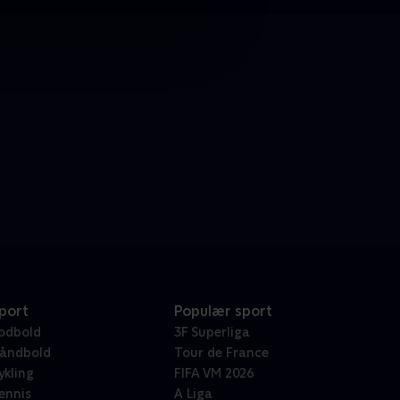
port
Populær sport
odbold
3F Superliga
åndbold
Tour de France
ykling
FIFA VM 2026
ennis
A Liga