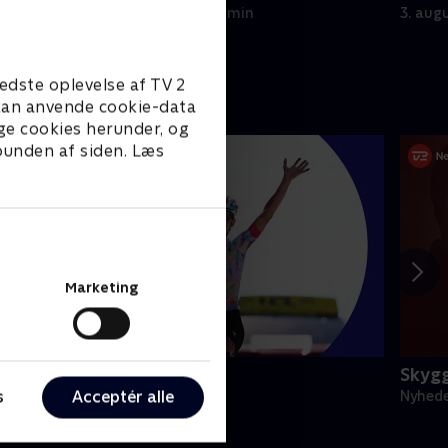
4. august 2026 • 22 min
3. aug
edste oplevelse af TV 2
e kan anvende cookie-data
ge cookies herunder, og
 bunden af siden. Læs
Marketing
porten - seneste nyt
Skyg
s
Acceptér alle
yheder & Magasiner
Nyhede