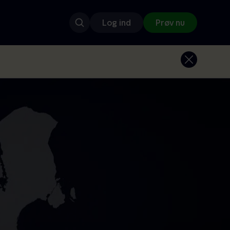
Log ind
Prøv nu