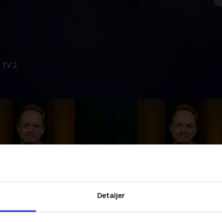
 TV 2.
t
5. august
Detaljer
nyhederne fra TV 2
Se 19.30-nyhederne fra TV 
.
Kosmopol.