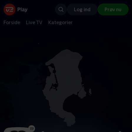
Log ind
Prøv nu
Forside
Live TV
Kategorier