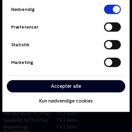
Samtykkevalg
Nødvendig
Præferencer
Statistik
Marketing
Om TV 2 Kosmopol
Se 19.30-nyhederne fra TV 2 Kosmopol.
Acceptér alle
Om TV 2 Play
Kanaler
Kun nødvendige cookies
Priser og abonnement
TV 2
Her kan du se TV 2 Play
TV 2 Sport
Gavekort til TV 2 Play
TV 2 News
Support og
TV 2 Echo
Kundecenter