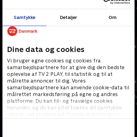
Kosmopol.
5. august 2026 • 22 min
I går • 23 min
Samtykke
Detaljer
Om
Andre så også
Dine data og cookies
Vi bruger egne cookies og cookies fra
samarbejdspartnere for at give dig den bedste
oplevelse af TV 2 PLAY, til statistik og til at
målrette annoncer til dig. Vores
samarbejdspartnere kan anvende cookie-data til
målrettet markedsføring på egne og andres
19 News
Tegnsprogst
platforme. Du kan til- og fravælge cookies
Nyheder
Nyheder & Maga
herunder, og du kan altid trække dit samtykke
tilbage ved at klikke på ’Cookie-indstillinger’ i
bunden af siden. Læs mere om hvordan TV 2
behandler dine oplysninger i
TV 2s privatlivspolitik
.