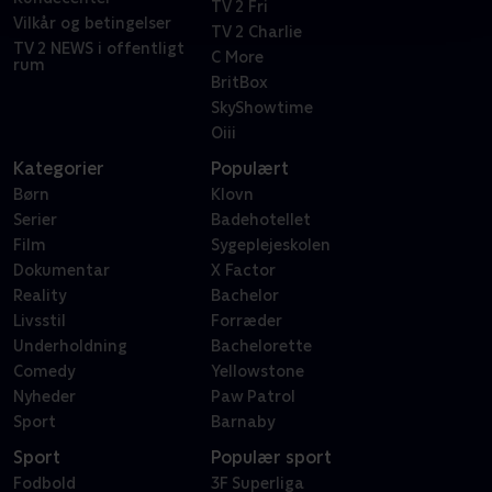
TV 2 Fri
Vilkår og betingelser
TV 2 Charlie
TV 2 NEWS i offentligt
C More
rum
BritBox
SkyShowtime
Oiii
Kategorier
Populært
Børn
Klovn
Serier
Badehotellet
Film
Sygeplejeskolen
Dokumentar
X Factor
Reality
Bachelor
Livsstil
Forræder
Underholdning
Bachelorette
Comedy
Yellowstone
Nyheder
Paw Patrol
Sport
Barnaby
Sport
Populær sport
Fodbold
3F Superliga