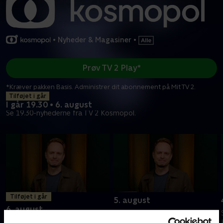
•
Nyheder & Magasiner
•
Prøv TV 2 Play*
*Kræver pakken Basis. Administrer dit abonnement på Mit TV 2.
Tilføjet i går
I går 19.30 • 6. august
Se 19.30-nyhederne fra TV 2 Kosmopol.
Tilføjet i går
5. august
6. august
Se 19.30-nyhederne fra TV 2
Se 19.30-nyhederne fra TV 2
Kosmopol.