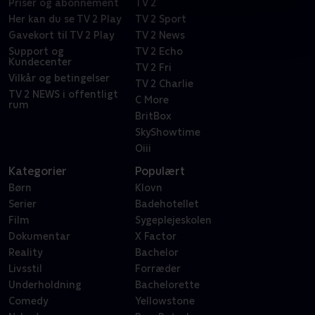
Priser og abonnement
TV 2
Her kan du se TV 2 Play
TV 2 Sport
Gavekort til TV 2 Play
TV 2 News
Support og
TV 2 Echo
Kundecenter
TV 2 Fri
Vilkår og betingelser
TV 2 Charlie
TV 2 NEWS i offentligt
C More
rum
BritBox
SkyShowtime
Oiii
Kategorier
Populært
Børn
Klovn
Serier
Badehotellet
Film
Sygeplejeskolen
Dokumentar
X Factor
Reality
Bachelor
Livsstil
Forræder
Underholdning
Bachelorette
Comedy
Yellowstone