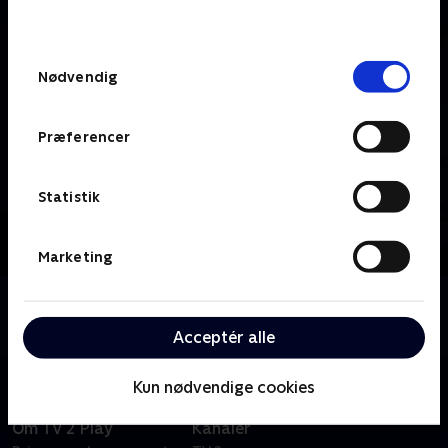
behandler dine oplysninger i
TV 2s privatlivspolitik
.
Samtykkevalg
Nødvendig
Præferencer
Statistik
Marketing
Om TV 2 Fyn
Se 19.30-nyhederne fra TV 2 Fyn.
Acceptér alle
Kun nødvendige cookies
Om TV 2 Play
Kanaler