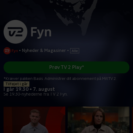
•
Nyheder & Magasiner
•
Prøv TV 2 Play*
*Kræver pakken Basis. Administrer dit abonnement på Mit TV 2.
Tilføjet i går
I går 19.30 • 7. august
Se 19.30-nyhederne fra TV 2 Fyn.