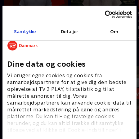
Tilføjet i går
6. august
7. august
Se 19.30-nyhederne fra TV 2
Se 19.30-nyhederne fra TV 2
Fyn.
Samtykke
Detaljer
Om
Fyn.
6. august 2026 • 23 min
I går • 23 min
Andre så også
Dine data og cookies
Vi bruger egne cookies og cookies fra
samarbejdspartnere for at give dig den bedste
oplevelse af TV 2 PLAY, til statistik og til at
målrette annoncer til dig. Vores
samarbejdspartnere kan anvende cookie-data til
målrettet markedsføring på egne og andres
platforme. Du kan til- og fravælge cookies
herunder, og du kan altid trække dit samtykke
19 News
7 News
tilbage ved at klikke på ’Cookie-indstillinger’ i
Nyheder
Nyheder & Maga
bunden af siden. Læs mere om hvordan TV 2