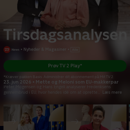
•
Nyheder & Magasiner
•
Prøv TV 2 Play*
*Kræver pakken Basis. Administrer dit abonnement på Mit TV 2.
23. jun 2026 • Mette og Meloni som EU-makkerpar
Peter Mogensen og Hans Engell analyserer Frederiksens
gennembrud i EU, hvor hendes idé om at oprette
...
Læs mere