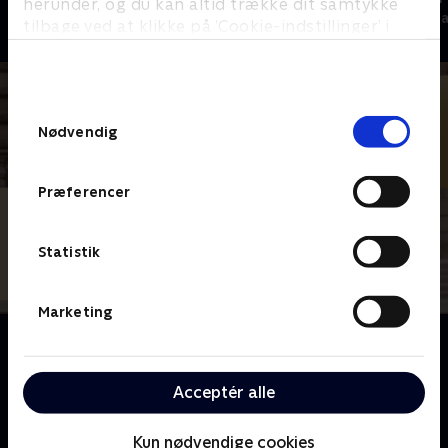
herunder, og du kan altid trække dit samtykke
Nyheder & Magasiner
Nyheder & Maga
tilbage ved at klikke på ’Cookie-indstillinger’ i
bunden af siden. Læs mere om hvordan TV 2
behandler dine oplysninger i
TV 2s privatlivspolitik
.
Samtykkevalg
Nødvendig
Præferencer
Statistik
Marketing
Om Tirsdagsanalysen
I 'Tirsdagsanalysen' leverer de politiske
kommentatorer Peter Mogensen og Michael
Acceptér alle
Kristiansen skarptskårne analyser af ugens vigtigste
begivenheder i dansk politik.
Kun nødvendige cookies