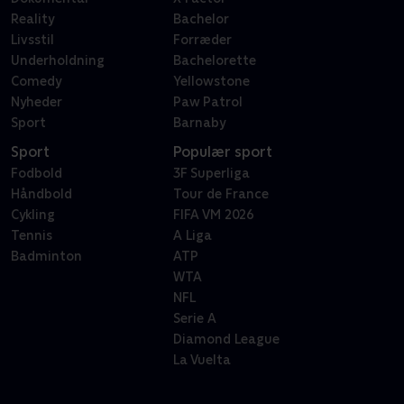
Reality
Bachelor
Livsstil
Forræder
Underholdning
Bachelorette
Comedy
Yellowstone
Nyheder
Paw Patrol
Sport
Barnaby
Sport
Populær sport
Fodbold
3F Superliga
Håndbold
Tour de France
Cykling
FIFA VM 2026
Tennis
A Liga
Badminton
ATP
WTA
NFL
Serie A
Diamond League
La Vuelta