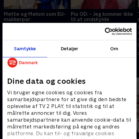
Mette og Meloni som EU-
Pia OD: - Jeg kommer ikke
makkerpar
til at undskylde
Peter Mogensen og Hans
Mogensen og Kristiansen
Engell analyserer Frederiksens
analyserer Pia Olsen Dyhrs
gennembrud i EU, hvor hendes
håndtering af sagen om
idé om at oprette modtage-
ansættelsen af en særlig
Samtykke
Detaljer
Om
og udrejsecentre udenfor
rådgiver.
23. juni 2026 • 56 min
16. juni 2026 • 54 min
Europa nu har medvind.
Andre så også
Dine data og cookies
Vi bruger egne cookies og cookies fra
samarbejdspartnere for at give dig den bedste
oplevelse af TV 2 PLAY, til statistik og til at
målrette annoncer til dig. Vores
samarbejdspartnere kan anvende cookie-data til
målrettet markedsføring på egne og andres
platforme. Du kan til- og fravælge cookies
Besserwisserne
Kampen om