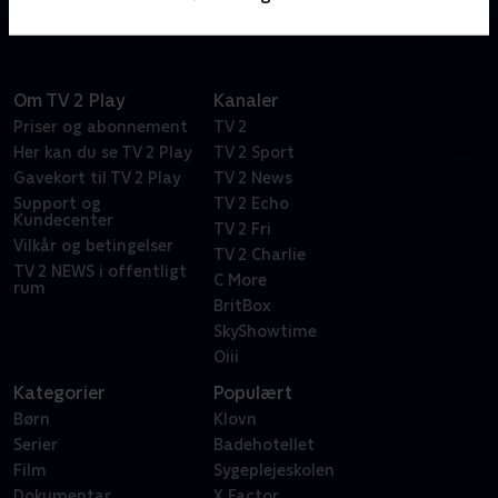
Om TV 2 Play
Kanaler
Priser og abonnement
TV 2
Her kan du se TV 2 Play
TV 2 Sport
Gavekort til TV 2 Play
TV 2 News
Support og
TV 2 Echo
Kundecenter
TV 2 Fri
Vilkår og betingelser
TV 2 Charlie
TV 2 NEWS i offentligt
C More
rum
BritBox
SkyShowtime
Oiii
Kategorier
Populært
Børn
Klovn
Serier
Badehotellet
Film
Sygeplejeskolen
Dokumentar
X Factor