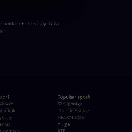
 holder et skarpt øje med
ar.
port
Populær sport
odbold
3F Superliga
åndbold
Tour de France
ykling
FIFA VM 2026
ennis
A Liga
adminton
ATP