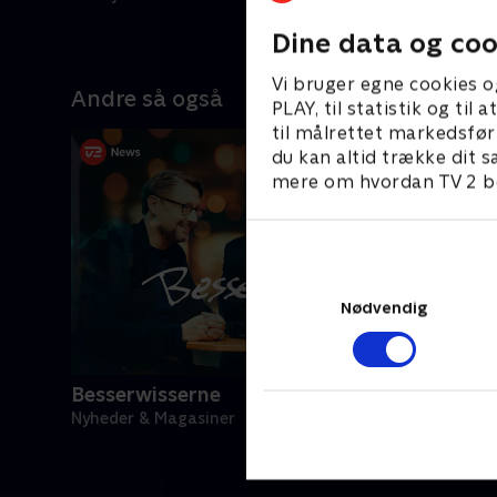
Dine data og coo
Vi bruger egne cookies o
Andre så også
PLAY, til statistik og ti
til målrettet markedsfør
du kan altid trække dit s
mere om hvordan TV 2 be
Nødvendig
Besserwisserne
Nyheder & Magasiner