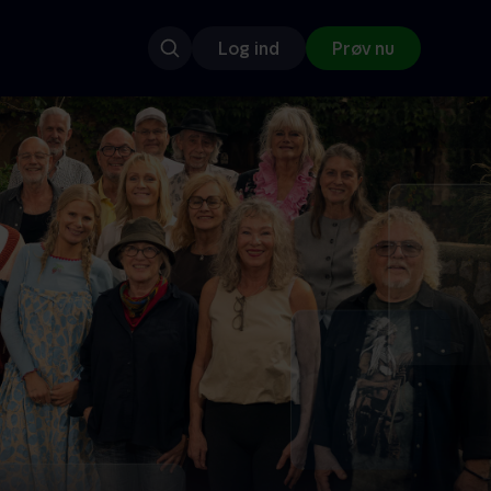
Log ind
Prøv nu