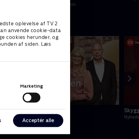
historien egentlig?
servi
18. april 2026 • 50 min
edste oplevelse af TV 2
e kan anvende cookie-data
ge cookies herunder, og
 bunden af siden. Læs
Marketing
irsdagsanalysen
Skyg
yheder & Magasiner
Nyhede
s
Acceptér alle