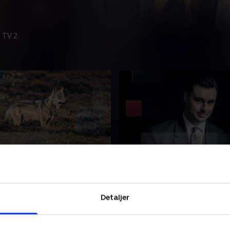
 TV 2.
ommer
Debattør anklager DR fo
bagholdsangreb
yer og en dræbt
Efter interview om danskhed
p. Går medierne i selvsving
Detaljer
'Deadline' anklager debatt
t rovdyr opfører sig, som et
Munch Søndergaard nu DR f
 gør? Debat med Sebastian
bagholdsangreb. DR-chef af
ugens panel.
6 • 51 min