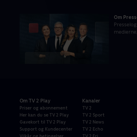
Om Press
Presselog
medierne, 
Om TV 2 Play
Kanaler
Priser og abonnement
TV 2
Her kan du se TV 2 Play
TV 2 Sport
Gavekort til TV 2 Play
TV 2 News
Support og Kundecenter
TV 2 Echo
Vilkår og betingelser
TV 2 Fri