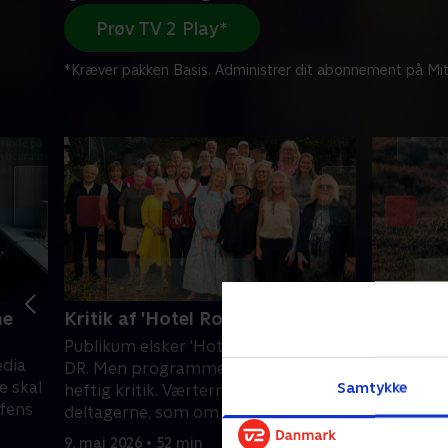
Prøv TV 2 Play*
*Kræver pakken Basis. Administrer dit abonnement på Mit
ne
Kritik af 'Hotel Romantik'
Ulven k
Publikum elsker 'Hotel Romantik' på
Døde pon
edia
DR. Men programmet er igen ramt af
hundehval
de skal
Samtykke
heftig kritik. Værterne taler til
over, at e
efens
deltagerne, som om de var
rovdyr nu
pattebørn, lyder kritikken.
Klein og 
9. maj 2026 • 52 min
2. maj 202