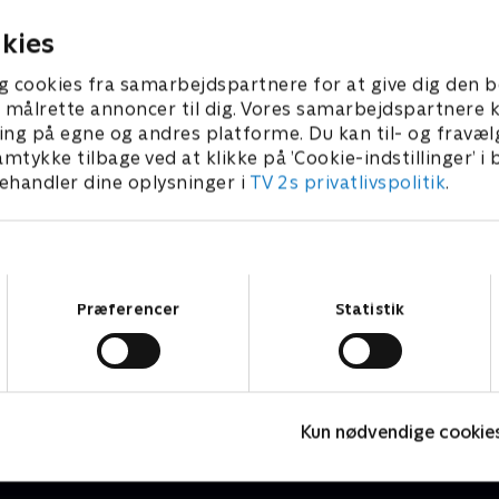
kritikken.
25. april 2026 • 52 min
kies
g cookies fra samarbejdspartnere for at give dig den b
l at målrette annoncer til dig. Vores samarbejdspartner
ing på egne og andres platforme. Du kan til- og fravæl
amtykke tilbage ved at klikke på ’Cookie-indstillinger’ i
handler dine oplysninger i
TV 2s privatlivspolitik
.
Samtykkevalg
Præferencer
Statistik
News & Co.
T
Nyheder & Magasiner
N
Kun nødvendige cookie