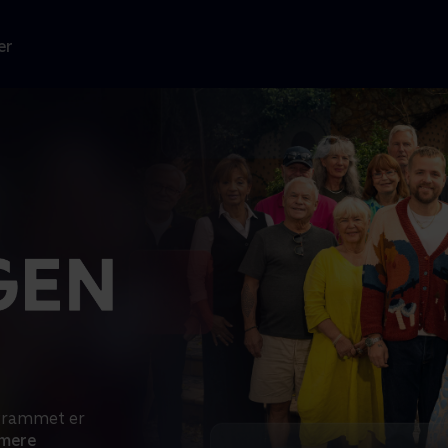
er
ogrammet er
mere