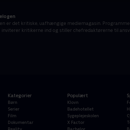
elogen
en er det kritiske, uafhængige mediemagasin. Programmet
inviterer kritikerne ind og stiller chefredaktørerne til ansv
Kategorier
Populært
S
Børn
Klovn
F
Serier
Badehotellet
H
Film
Sygeplejeskolen
C
Dokumentar
X Factor
T
Reality
Bachelor
B