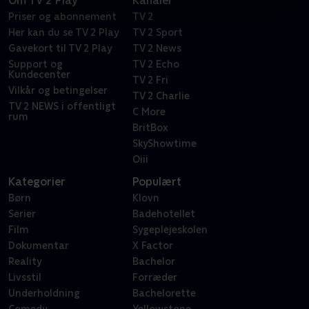
Om TV 2 Play
Kanaler
Priser og abonnement
TV 2
Her kan du se TV 2 Play
TV 2 Sport
Gavekort til TV 2 Play
TV 2 News
Support og
TV 2 Echo
Kundecenter
TV 2 Fri
Vilkår og betingelser
TV 2 Charlie
TV 2 NEWS i offentligt
C More
rum
BritBox
SkyShowtime
Oiii
Kategorier
Populært
Børn
Klovn
Serier
Badehotellet
Film
Sygeplejeskolen
Dokumentar
X Factor
Reality
Bachelor
Livsstil
Forræder
Underholdning
Bachelorette