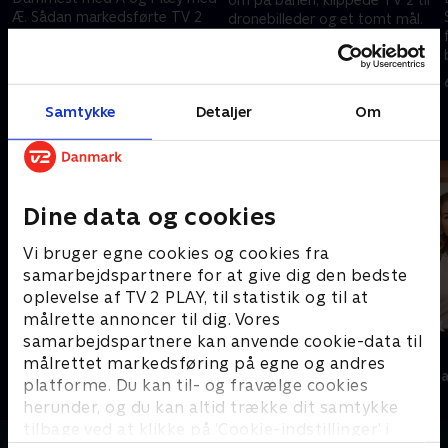
Æ. Sådan markedsførte TV 2
dronebilleder og et tomt mål.
programserien 'Danmarks
TV 2s direktør for Sport og
dummeste'. De bevidste
Produktion fortæller, hvordan
13. juni 2026 • 52 min
stavefejl har fået kras kritik af
man dækker et kollaps for
20. juni 2026 • 52 min
foreningen for ordblinde.
åben skærm.
Samtykke
Detaljer
Om
Andre så også
Dine data og cookies
Vi bruger egne cookies og cookies fra
samarbejdspartnere for at give dig den bedste
oplevelse af TV 2 PLAY, til statistik og til at
målrette annoncer til dig. Vores
samarbejdspartnere kan anvende cookie-data til
Tirsdagsanalysen
News & Co.
målrettet markedsføring på egne og andres
Nyheder & Magasiner
Nyheder & Maga
platforme. Du kan til- og fravælge cookies
herunder, og du kan altid trække dit samtykke
tilbage ved at klikke på ’Cookie-indstillinger’ i