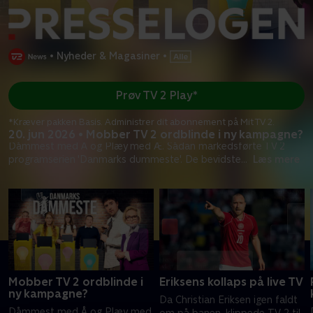
•
Nyheder & Magasiner
•
Prøv TV 2 Play*
*Kræver pakken Basis. Administrer dit abonnement på Mit TV 2.
20. jun 2026 • Mobber TV 2 ordblinde i ny kampagne?
Dåmmest med Å og Plæy med Æ. Sådan markedsførte TV 2
programserien 'Danmarks dummeste'. De bevidste
...
Læs mere
Mobber TV 2 ordblinde i
Eriksens kollaps på live TV
ny kampagne?
Da Christian Eriksen igen faldt
Dåmmest med Å og Plæy med
om på banen, klippede TV 2 til