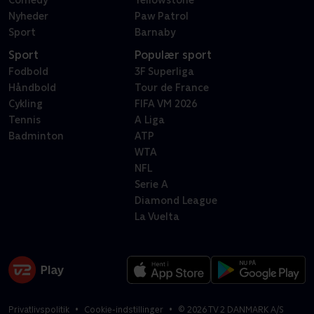
Comedy
Yellowstone
Nyheder
Paw Patrol
Sport
Barnaby
Sport
Populær sport
Fodbold
3F Superliga
Håndbold
Tour de France
Cykling
FIFA VM 2026
Tennis
A Liga
Badminton
ATP
WTA
NFL
Serie A
Diamond League
La Vuelta
Privatlivspolitik
Cookie-indstillinger
©
2026
TV 2 DANMARK A/S