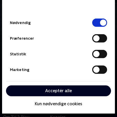
bunden af siden. Læs mere om hvordan TV 2
behandler dine oplysninger i
TV 2s privatlivspolitik
.
Samtykkevalg
Nødvendig
Præferencer
Statistik
Om Presselogen
Marketing
Presselogen er det kritiske, uafhængige
mediemagasin. Programmet holder et skarpt øje
med medierne, inviterer kritikerne ind og stiller
Acceptér alle
chefredaktørerne til ansvar.
Kun nødvendige cookies