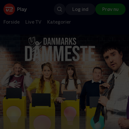
Log ind
Prøv nu
Forside
Live TV
Kategorier