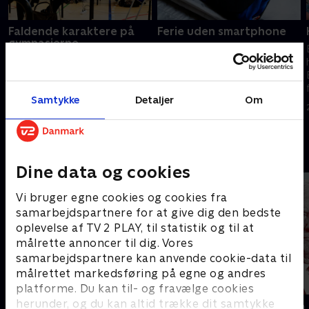
Faldende karaktere på
Ferie uden smartphone
gymnasierne
Primo Tours lancerer nu en
En ny stikprøve på 11 dnaske
rejse, hvor gæster ved
gymnasier peget på et markant
ankomst til hotellet bytter
fald i elevernes skriftlige
deres smartphone ud med en
Samtykke
Detaljer
Om
eksamenskarakterer, skriver
simpel telefon og et
25. juni 2026 • 115 min
Politiken,
digitalkamera.
26. juni 2026 • 114 min
Andre så også
Dine data og cookies
Vi bruger egne cookies og cookies fra
samarbejdspartnere for at give dig den bedste
oplevelse af TV 2 PLAY, til statistik og til at
målrette annoncer til dig. Vores
samarbejdspartnere kan anvende cookie-data til
målrettet markedsføring på egne og andres
platforme. Du kan til- og fravælge cookies
herunder, og du kan altid trække dit samtykke
Presselogen
Kampen om