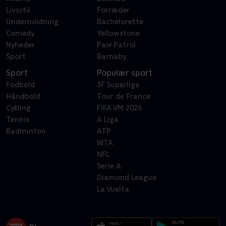
Livsstil
Forræder
Underholdning
Bachelorette
Comedy
Yellowstone
Nyheder
Paw Patrol
Sport
Barnaby
Sport
Populær sport
Fodbold
3F Superliga
Håndbold
Tour de France
Cykling
FIFA VM 2026
Tennis
A Liga
Badminton
ATP
WTA
NFL
Serie A
Diamond League
La Vuelta