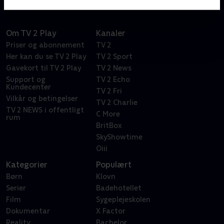
Om TV 2 Play
Kanaler
Priser og abonnement
TV 2
Her kan du se TV 2 Play
TV 2 Sport
Gavekort til TV 2 Play
TV 2 News
Support og
TV 2 Echo
Kundecenter
TV 2 Fri
Vilkår og betingelser
TV 2 Charlie
TV 2 NEWS i offentligt
C More
rum
BritBox
SkyShowtime
Oiii
Kategorier
Populært
Børn
Klovn
Serier
Badehotellet
Film
Sygeplejeskolen
Dokumentar
X Factor
Reality
Bachelor