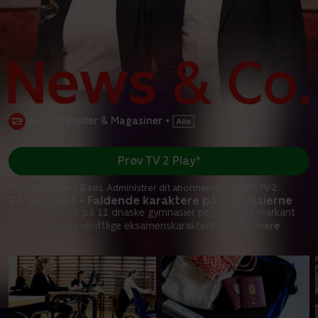
•
Nyheder & Magasiner
•
Prøv TV 2 Play*
*Kræver pakken Basis. Administrer dit abonnement på Mit TV 2.
26. jun 2026 • Faldende karaktere på gymnasierne
En ny stikprøve på 11 dnaske gymnasier peget på et markant
fald i elevernes skriftlige eksamenskarakterer,
...
Læs mere