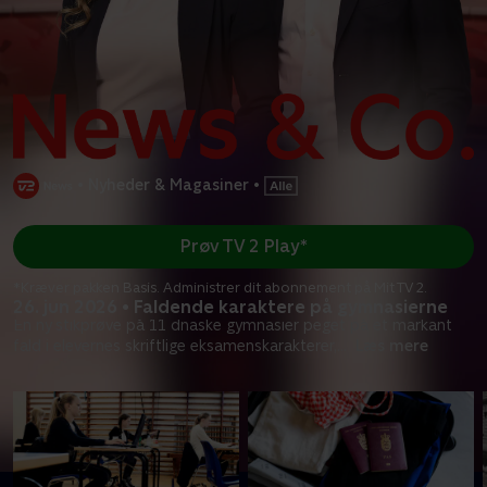
•
Nyheder & Magasiner
•
Prøv TV 2 Play*
*Kræver pakken Basis. Administrer dit abonnement på Mit TV 2.
26. jun 2026 • Faldende karaktere på gymnasierne
En ny stikprøve på 11 dnaske gymnasier peget på et markant
fald i elevernes skriftlige eksamenskarakterer,
...
Læs mere