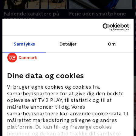
Faldende karaktere på
Ferie uden smartphone
gymnasierne
Primo Tours lancerer nu en
En ny stikprøve på 11 dnaske
rejse, hvor gæster ved
gymnasier peget på et markant
ankomst til hotellet bytter
fald i elevernes skriftlige
deres smartphone ud med en
Samtykke
Detaljer
Om
eksamenskarakterer, skriver
simpel telefon og et
25. juni 2026 • 115 min
Politiken,
digitalkamera.
26. juni 2026 • 114 min
Andre så også
Dine data og cookies
Vi bruger egne cookies og cookies fra
samarbejdspartnere for at give dig den bedste
oplevelse af TV 2 PLAY, til statistik og til at
målrette annoncer til dig. Vores
samarbejdspartnere kan anvende cookie-data til
målrettet markedsføring på egne og andres
platforme. Du kan til- og fravælge cookies
herunder, og du kan altid trække dit samtykke
Presselogen
Kampen om