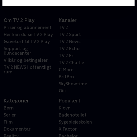
Om TV 2 Play
Kanaler
Priser og abonnement
TV 2
Her kan du se TV 2 Play
TV 2 Sport
Gavekort til TV 2 Play
TV 2 News
Support og
TV 2 Echo
Kundecenter
TV 2 Fri
Vilkår og betingelser
TV 2 Charlie
TV 2 NEWS i offentligt
C More
rum
BritBox
SkyShowtime
Oiii
Kategorier
Populært
Børn
Klovn
Serier
Badehotellet
Film
Sygeplejeskolen
Dokumentar
X Factor
Reality
Bachelor