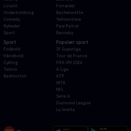
Livsstil
Forræder
Underholdning
Bachelorette
Comedy
Yellowstone
Nyheder
Paw Patrol
Sport
Barnaby
Sport
Populær sport
Fodbold
3F Superliga
Håndbold
Tour de France
Cykling
FIFA VM 2026
Tennis
A Liga
Badminton
ATP
WTA
NFL
Serie A
Diamond League
La Vuelta